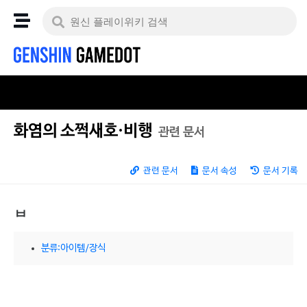
화염의 소쩍새호·비행
관련 문서
관련 문서
문서 속성
문서 기록
ㅂ
분류:아이템/장식