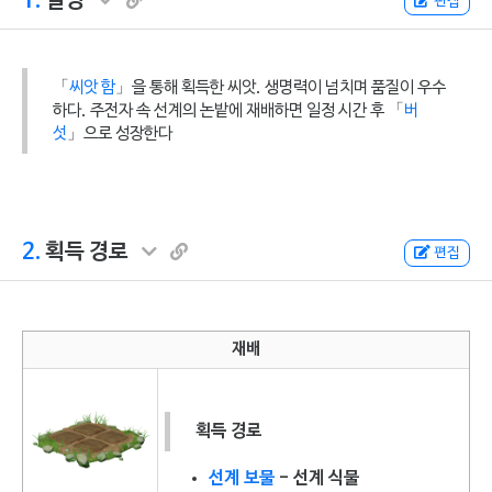
1.
설명
편집
「
씨앗 함
」을 통해 획득한 씨앗. 생명력이 넘치며 품질이 우수
하다. 주전자 속 선계의 논밭에 재배하면 일정 시간 후 「
버
섯
」으로 성장한다
2.
획득 경로
편집
재배
획득 경로
선계 보물
- 선계 식물