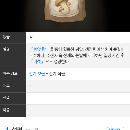
등급
★
설명
「
씨앗 함
」을 통해 획득한 씨앗. 생명력이 넘치며 품질이
우수하다. 주전자 속 선계의 논밭에 재배하면 일정 시간 후
「
버섯
」으로 성장한다
획득 경로
선계 보물
- 선계 식물
재료
-
선력
-
하중