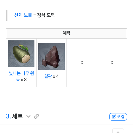
선계 보물
- 장식 도면
제작
x
x
빛나는 나무 원
철광
x 4
목
x 8
3.
세트
편집