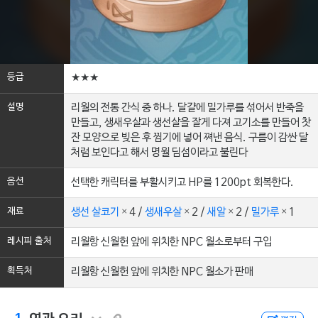
등급
★★★
설명
리월의 전통 간식 중 하나. 달걀에 밀가루를 섞어서 반죽을
만들고, 생새우살과 생선살을 잘게 다져 고기소를 만들어 찻
잔 모양으로 빚은 후 찜기에 넣어 쪄낸 음식. 구름이 감싼 달
처럼 보인다고 해서 명월 딤섬이라고 불린다
옵션
선택한 캐릭터를 부활시키고 HP를 1200pt 회복한다.
재료
생선 살코기
× 4 /
생새우살
× 2 /
새알
× 2 /
밀가루
× 1
레시피 출처
리월항 신월헌 앞에 위치한 NPC 월소로부터 구입
획득처
리월항 신월헌 앞에 위치한 NPC 월소가 판매