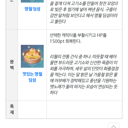
을 잘게 다져 고기소를 만들어 찻잔 모양으
명월 딤섬
로 빚은 후 찜기에 넣어 쪄낸 음식. 구름이
감싼 달처럼 보인다고 해서 명월 딤섬이라
고 불린다
선택한 캐릭터를 부활시키고 HP를
1500pt 회복한다.
리월의 전통 간식 중 하나. 따듯할 때 베어
완
물면 부드러운 고기소와 신선한 육즙이 미
벽
뢰를 자극하며, 새우 살의 단맛이 화룡점정
맛있는 명월
을 찍는다. 이는 달 밝은 날 가을철 맑은 물
딤섬
에 어부배가 정박해있고 풍년을 기원하는
뱃노래가 울려 퍼지는 모습이 연상되는 듯
하다
특
제