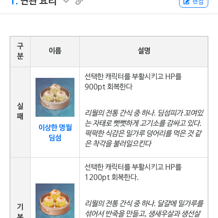
1.
연관 요리
편집
구
이름
설명
분
선택한 캐릭터를 부활시키고 HP를
900pt 회복한다
실
리월의 전통 간식 중 하나. 딤섬피가 꼬여있
패
는 자태로 뻣뻣하게 고기소를 감싸고 있다.
이상한 명월
퍽퍽한 식감은 밀가루 덩어리를 먹은 것 같
딤섬
은 착각을 불러일으킨다
선택한 캐릭터를 부활시키고 HP를
1200pt 회복한다.
리월의 전통 간식 중 하나. 달걀에 밀가루를
기
섞어서 반죽을 만들고, 생새우살과 생선살
본