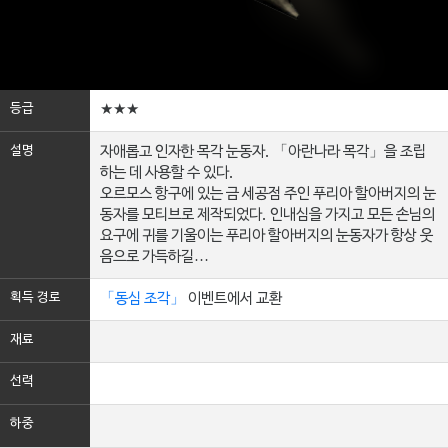
등급
★★★
설명
자애롭고 인자한 목각 눈동자. 「아란나라 목각」을 조립
하는 데 사용할 수 있다.
오르모스 항구에 있는 금 세공점 주인 푸리아 할아버지의 눈
동자를 모티브로 제작되었다. 인내심을 가지고 모든 손님의
요구에 귀를 기울이는 푸리아 할아버지의 눈동자가 항상 웃
음으로 가득하길…
획득 경로
「동심 조각」
이벤트에서 교환
재료
선력
하중