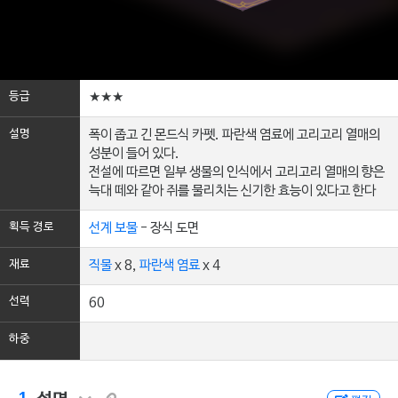
등급
★★★
설명
폭이 좁고 긴 몬드식 카펫. 파란색 염료에 고리고리 열매의
성분이 들어 있다.
전설에 따르면 일부 생물의 인식에서 고리고리 열매의 향은
늑대 떼와 같아 쥐를 물리치는 신기한 효능이 있다고 한다
획득 경로
선계 보물
- 장식 도면
재료
직물
x 8,
파란색 염료
x 4
선력
60
하중