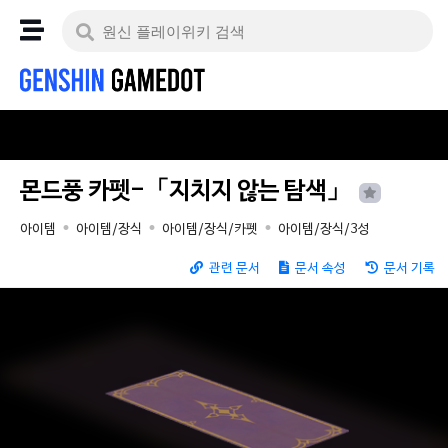
몬드풍 카펫-「지치지 않는 탐색」
아이템
아이템/장식
아이템/장식/카펫
아이템/장식/3성
관련 문서
문서 속성
문서 기록