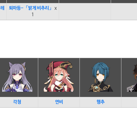
팔레
퇴마등-「밝게 비추리」
x
1
각청
연비
행추