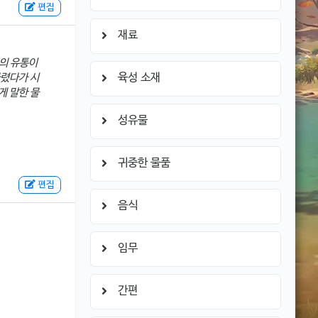
편집
재료
의 유통이
육성 소재
다렸다가 시
게 말한 물
성유물
귀중한 물품
편집
음식
임무
간편