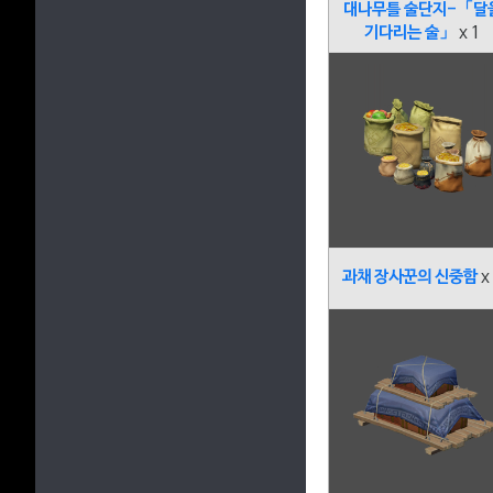
대나무틀 술단지-「달
기다리는 술」
x 1
과채 장사꾼의 신중함
x