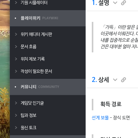
1.
설명
기원 시뮬레이터
「가득」이란 말은 결
이곳에서 이뤄진다. 
위키 에디터 게시판
내를 집중적으로 순찰
건은 대부분 얼마 지나
문서 흐름
위치 제보 기록
작성이 필요한 문서
2.
상세
게임닷 인기글
획득 경로
팁과 정보
선계 보물
- 장식 도면
원신 토크