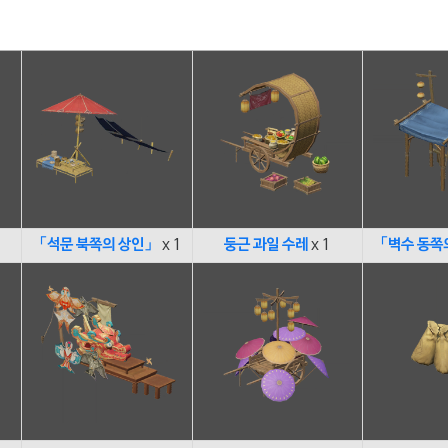
「석문 북쪽의 상인」
x 1
둥근 과일 수레
x 1
「벽수 동쪽