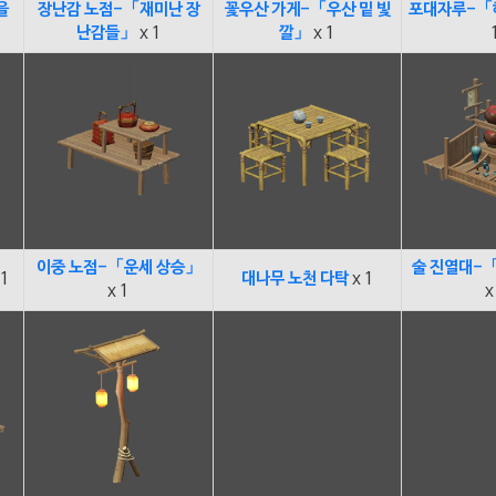
을
장난감 노점-「재미난 장
꽃우산 가게-「우산 밑 빛
포대자루-「
난감들」
x 1
깔」
x 1
이중 노점-「운세 상승」
술 진열대-「
 1
대나무 노천 다탁
x 1
x 1
x