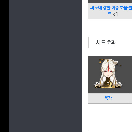
파도에 강한 이층 화물 
트
x 1
세트 효과
응광