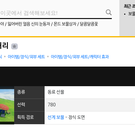
최근 
보물
나야
/
잃어버린 얼음 신의 눈동자
/
몬드 보물상자
/
달콤달콤꽃
거리
식
아이템/장식/외부 세트
아이템/장식/외부 세트/캐릭터 효과
종류
동료 선물
선력
780
획득 경로
선계 보물
- 장식 도면