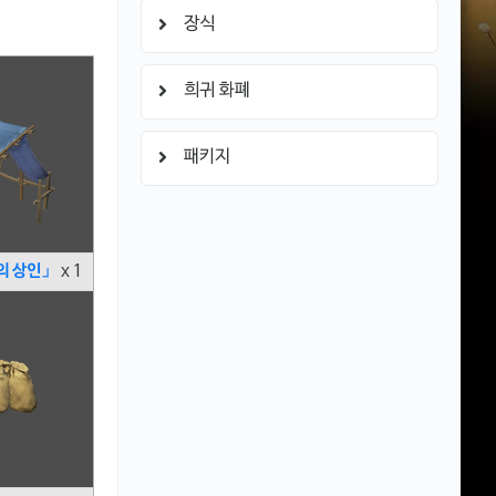
장식
희귀 화폐
패키지
의 상인」
x 1