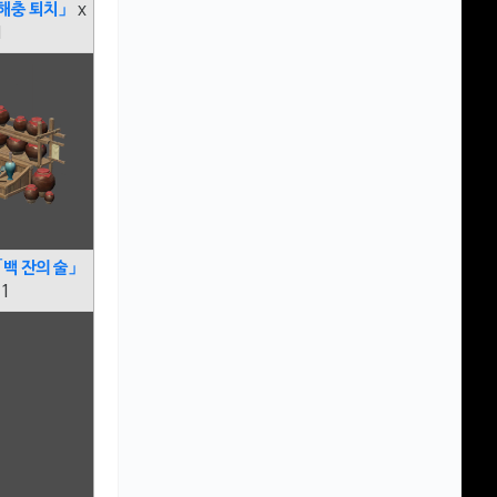
해충 퇴치」
x
1
백 잔의 술」
 1