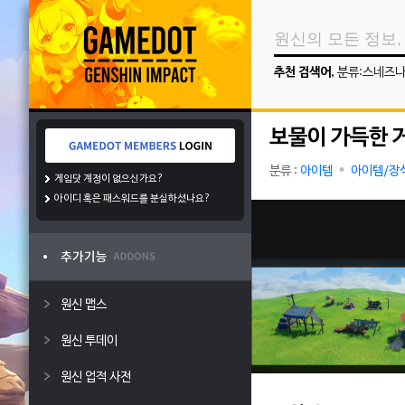
추천 검색어
,
분류:스네즈
보물이 가득한 
분류 :
아이템
아이템/장
게임닷 계정이 없으신가요?
아이디 혹은 패스워드를 분실하셨나요?
원신 맵스
원신 투데이
원신 업적 사전