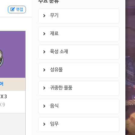
주요 분류
편집
무기
재료
육성 소재
성유물
어
귀중한 물품
X 3
 9
음식
임무