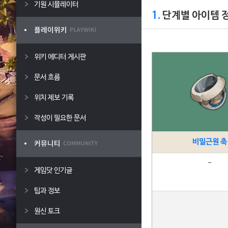
기원 시뮬레이터
1.
단계별 아이템 
위키 에디터 게시판
문서 흐름
위치 제보 기록
작성이 필요한 문서
비밀근원 축
-
게임닷 인기글
팁과 정보
원신 토크