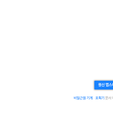
원신 맵스
비밀근원 기계 · 포획기
문서 