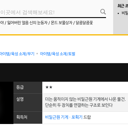
최근 
비밀
나야
/
잃어버린 얼음 신의 눈동자
/
몬드 보물상자
/
달콤달콤꽃
아이템/육성 소재/무기
아이템/육성 소재/토벌
등급
★★
설명
더는 움직이지 않는 비밀근원 기계에서 나온 물건.
단순히 두 장치를 연결하는 구조로 보인다
획득처
비밀근원 기계 · 포획기
드랍