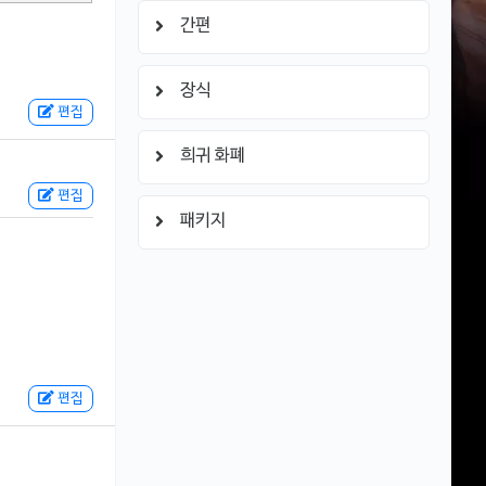
간편
장식
편집
희귀 화폐
편집
패키지
편집