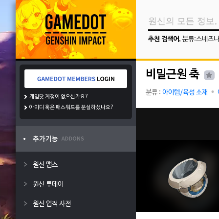
추천 검색어
,
분류:스네즈
비밀근원 축
분류 :
아이템/육성 소재
게임닷 계정이 없으신가요?
아이디 혹은 패스워드를 분실하셨나요?
원신 맵스
원신 투데이
원신 업적 사전