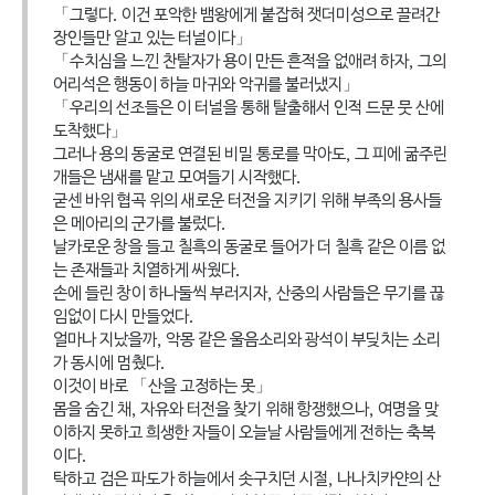
「그렇다. 이건 포악한 뱀왕에게 붙잡혀 잿더미성으로 끌려간
장인들만 알고 있는 터널이다」
「수치심을 느낀 찬탈자가 용이 만든 흔적을 없애려 하자, 그의
어리석은 행동이 하늘 마귀와 악귀를 불러냈지」
「우리의 선조들은 이 터널을 통해 탈출해서 인적 드문 뭇 산에
도착했다」
그러나 용의 동굴로 연결된 비밀 통로를 막아도, 그 피에 굶주린
개들은 냄새를 맡고 모여들기 시작했다.
굳센 바위 협곡 위의 새로운 터전을 지키기 위해 부족의 용사들
은 메아리의 군가를 불렀다.
날카로운 창을 들고 칠흑의 동굴로 들어가 더 칠흑 같은 이름 없
는 존재들과 치열하게 싸웠다.
손에 들린 창이 하나둘씩 부러지자, 산중의 사람들은 무기를 끊
임없이 다시 만들었다.
얼마나 지났을까, 악몽 같은 울음소리와 광석이 부딪치는 소리
가 동시에 멈췄다.
이것이 바로 「산을 고정하는 못」
몸을 숨긴 채, 자유와 터전을 찾기 위해 항쟁했으나, 여명을 맞
이하지 못하고 희생한 자들이 오늘날 사람들에게 전하는 축복
이다.
탁하고 검은 파도가 하늘에서 솟구치던 시절, 나나치카얀의 산