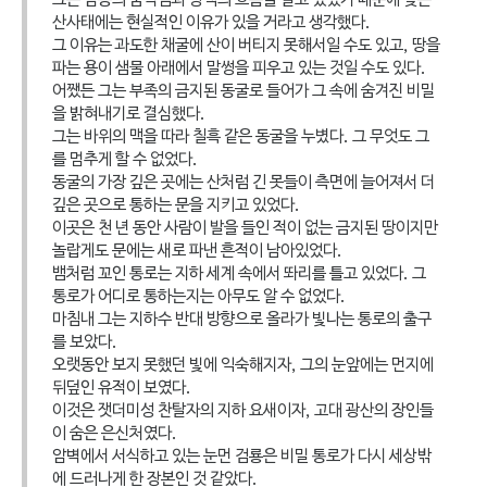
산사태에는 현실적인 이유가 있을 거라고 생각했다.
그 이유는 과도한 채굴에 산이 버티지 못해서일 수도 있고, 땅을
파는 용이 샘물 아래에서 말썽을 피우고 있는 것일 수도 있다.
어쨌든 그는 부족의 금지된 동굴로 들어가 그 속에 숨겨진 비밀
을 밝혀내기로 결심했다.
그는 바위의 맥을 따라 칠흑 같은 동굴을 누볐다. 그 무엇도 그
를 멈추게 할 수 없었다.
동굴의 가장 깊은 곳에는 산처럼 긴 못들이 측면에 늘어져서 더
깊은 곳으로 통하는 문을 지키고 있었다.
이곳은 천 년 동안 사람이 발을 들인 적이 없는 금지된 땅이지만
놀랍게도 문에는 새로 파낸 흔적이 남아있었다.
뱀처럼 꼬인 통로는 지하 세계 속에서 똬리를 틀고 있었다. 그
통로가 어디로 통하는지는 아무도 알 수 없었다.
마침내 그는 지하수 반대 방향으로 올라가 빛나는 통로의 출구
를 보았다.
오랫동안 보지 못했던 빛에 익숙해지자, 그의 눈앞에는 먼지에
뒤덮인 유적이 보였다.
이것은 잿더미성 찬탈자의 지하 요새이자, 고대 광산의 장인들
이 숨은 은신처였다.
암벽에서 서식하고 있는 눈먼 검룡은 비밀 통로가 다시 세상밖
에 드러나게 한 장본인 것 같았다.