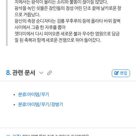
지에서는 광석이 울리는 소리와 불똥이 끊이질 않았다.
광석을 녹인 쇳물은 장인들의 정성 어린 단조 끝에 날카로운 창
으로 거듭났다.
광산의 족장 순디자타는 검룡 무후루의 등에 올라타 바위 절벽
사이에서 그중 한 자루를 뽑아
잿더미에서 다시 피어오른 새로운 불과 무수한 염원으로 담금
질 된 축복과 함께 새로운 전쟁으로 뛰어 들어갔다.
8.
관련 문서
편집
분류:아이템/무기
분류:아이템/무기/장병기