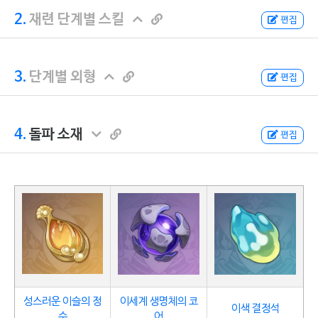
2.
재련 단계별 스킬
편집
3.
단계별 외형
편집
4.
돌파 소재
편집
성스러운 이슬의 정
이세계 생명체의 코
이색 결정석
수
어