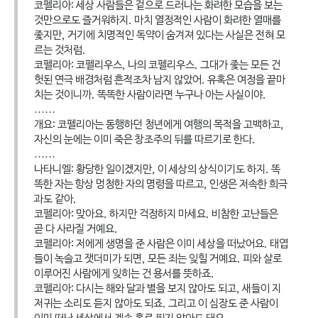
코펠리아: 세상 사람들은 겉으로 드러나는 화려한 모습을 보는
것만으로도 즐거워하지. 마치 열정적인 사람이 화려한 열매를
좇지만, 거기에 치명적인 독약이 숨겨져 있다는 사실은 전혀 모
르는 것처럼.
코펠리아: 코펠리우스, 나의 코펠리우스. 그대가 좇는 모든 건
헛된 연극 배경처럼 흔적조차 남지 않았어. 유혹은 여정을 끝마
치는 것이니까. 똑똑한 사람이라면 누구나 아는 사실이야.
……
개요: 코펠리아는 동행하던 청년에게 여행의 목적을 고백하고,
자신의 눈에는 이미 죽은 창조주의 뒤를 따르기로 한다.
……
나타니엘: 황당한 일이겠지만, 이 세상의 상식이기도 하지. 똑
똑한 자는 항상 멍청한 자의 명령을 따르고, 인생은 저속한 희극
과도 같아.
코펠리아: 맞아요. 하지만 걱정하지 마세요. 비참한 고난들은
곧 다 사라질 거예요.
코펠리아: 저에게 생명을 준 사람은 이미 세상을 떠났어요. 태엽
들이 녹슬고 잿더미가 되면, 모든 죄는 잊힐 거예요. 피와 살로
이루어진 사람에게 잊히는 건 용서를 뜻하죠.
코펠리아: 다시는 해와 달과 별을 보지 않아도 되고, 새들이 지
저귀는 소리도 듣지 않아도 되죠. 그리고 이 심장도 준 사람이