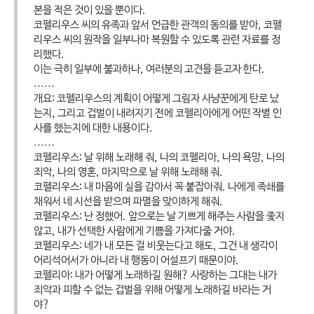
본을 적은 것이 있을 뿐이다.
코펠리우스 씨의 유족과 앞서 언급한 관객의 동의를 받아, 코펠
리우스 씨의 원작을 일부나마 복원할 수 있도록 관련 자료를 정
리했다.
이는 극히 일부에 불과하나, 여러분의 고견을 듣고자 한다.
……
개요: 코펠리우스의 계획이 어떻게 그림자 사냥꾼에게 탄로 났
는지, 그리고 겁벌이 내려지기 전에 코펠리아에게 어떤 작별 인
사를 했는지에 대한 내용이다.
……
코펠리우스: 날 위해 노래해 줘, 나의 코펠리아, 나의 욕망, 나의
죄악, 나의 영혼, 마지막으로 날 위해 노래해 줘.
코펠리우스: 내 마음에 실을 감아서 꼭 붙잡아줘. 나에게 족쇄를
채워서 네 시선을 받으며 파멸을 맞이하게 해줘.
코펠리우스: 난 정했어. 앞으로는 날 기쁘게 해주는 사람을 좇지
않고, 내가 선택한 사람에게 기쁨을 가져다줄 거야.
코펠리우스: 네가 내 모든 걸 비웃는다고 해도, 그건 내 생각이
어리석어서가 아니라 내 행동이 어설프기 때문이야.
코펠리아: 내가 어떻게 노래하길 원해? 사랑하는 그대는 내가
죄악과 피할 수 없는 겁벌을 위해 어떻게 노래하길 바라는 거
야?