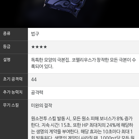
종류
법구
등급
★★★★
설명
독특한 모양의 극본집. 코펠리우스가 창작한 모든 극본이 수
록되어 있다.
초기 공격력
44
추가 능력치
공격력
무기 스킬
미완의 걸작
원소전투 스킬 발동 시, 모든 원소 피해 보너스가 8% 증가
한다. 지속 시간: 15초. 또한 HP 최대치의 24%에 해당하
는 생명의 계약을 부여한다. 해당 효과는 10초마다 최대 1
회 발동된다. 생명의 계약이 사라질 때, 1000pt당 모든 원