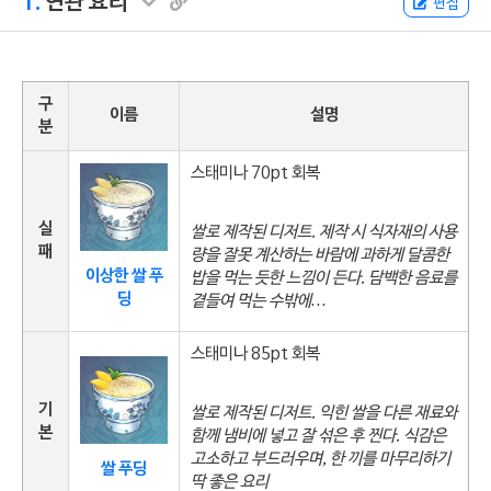
1.
연관 요리
편집
구
이름
설명
분
스태미나 70pt 회복
실
쌀로 제작된 디저트. 제작 시 식자재의 사용
패
량을 잘못 계산하는 바람에 과하게 달콤한
이상한 쌀 푸
밥을 먹는 듯한 느낌이 든다. 담백한 음료를
딩
곁들여 먹는 수밖에…
스태미나 85pt 회복
기
쌀로 제작된 디저트. 익힌 쌀을 다른 재료와
본
함께 냄비에 넣고 잘 섞은 후 찐다. 식감은
고소하고 부드러우며, 한 끼를 마무리하기
쌀 푸딩
딱 좋은 요리