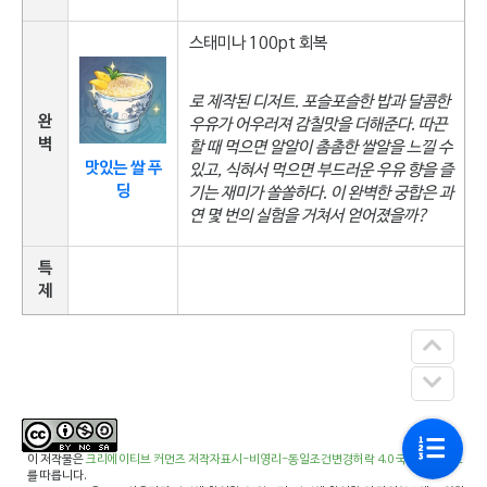
스태미나 100pt 회복
로 제작된 디저트. 포슬포슬한 밥과 달콤한
완
우유가 어우러져 감칠맛을 더해준다. 따끈
벽
할 때 먹으면 알알이 촘촘한 쌀알을 느낄 수
맛있는 쌀 푸
있고, 식혀서 먹으면 부드러운 우유 향을 즐
딩
기는 재미가 쏠쏠하다. 이 완벽한 궁합은 과
연 몇 번의 실험을 거쳐서 얻어졌을까?
특
제
이 저작물은
크리에이티브 커먼즈 저작자표시-비영리-동일조건변경허락 4.0 국제 라이선스
를 따릅니다.