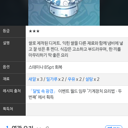
등급
★★★
설명
쌀로 제작된 디저트. 익힌 쌀을 다른 재료와 함께 냄비에 넣
고 잘 섞은 후 찐다. 식감은 고소하고 부드러우며, 한 끼를
마무리하기 딱 좋은 요리
옵션
스태미나 85pt 회복
재료
새알
x 3 /
밀가루
x 2 /
우유
x 2 /
설탕
x 2
레시피 출처
「달빛 속 광경」
이벤트 월드 임무 '기계장치 요리법 · 두
번째' 에서 획득
획득처