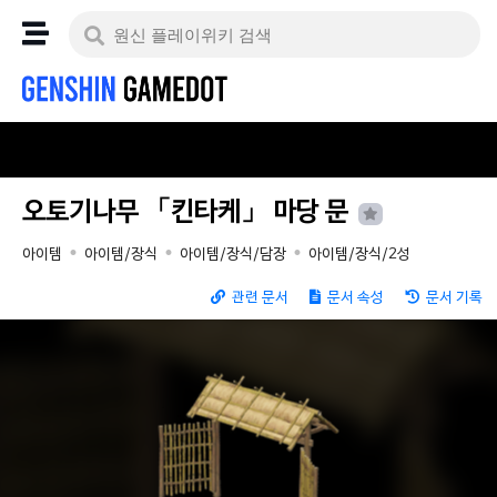
오토기나무 「킨타케」 마당 문
아이템
아이템/장식
아이템/장식/담장
아이템/장식/2성
관련 문서
문서 속성
문서 기록