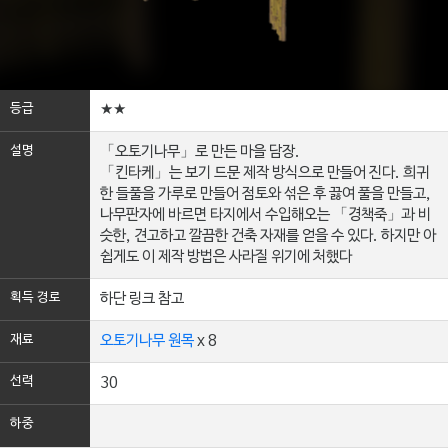
등급
★★
설명
「오토기나무」로 만든 마을 담장.
「킨타케」는 보기 드문 제작 방식으로 만들어 진다. 희귀
한 들풀을 가루로 만들어 점토와 섞은 후 끓여 풀을 만들고,
나무판자에 바르면 타지에서 수입해오는 「경책죽」과 비
슷한, 견고하고 깔끔한 건축 자재를 얻을 수 있다. 하지만 아
쉽게도 이 제작 방법은 사라질 위기에 처했다
획득 경로
하단 링크 참고
재료
오토기나무 원목
x 8
선력
30
하중