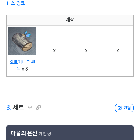
맵스 링크
제작
x
x
x
오토기나무 원
목
x 8
3.
세트
편집
마을의 은신
게임 정보