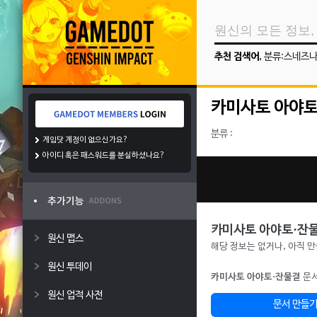
추천 검색어
,
분류:스네즈
카미사토 아야토
분류 :
게임닷 계정이 없으신가요?
아이디 혹은 패스워드를 분실하셨나요?
카미사토 아야토·잔
원신 맵스
해당 정보는 없거나, 아직 
원신 투데이
카미사토 아야토·잔물결
문서
원신 업적 사전
문서 만들