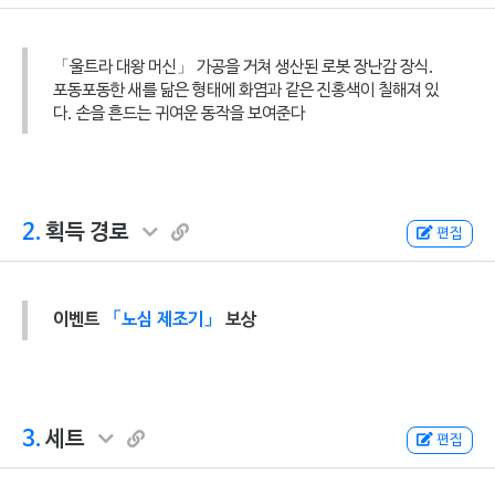
「울트라 대왕 머신」 가공을 거쳐 생산된 로봇 장난감 장식.
포동포동한 새를 닮은 형태에 화염과 같은 진홍색이 칠해져 있
다. 손을 흔드는 귀여운 동작을 보여준다
2.
획득 경로
편집
이벤트
「노심 제조기」
보상
3.
세트
편집