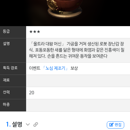
등급
★★★
설명
「울트라 대왕 머신」 가공을 거쳐 생산된 로봇 장난감 장
식. 포동포동한 새를 닮은 형태에 화염과 같은 진홍색이 칠
해져 있다. 손을 흔드는 귀여운 동작을 보여준다
획득 경로
이벤트
「노심 제조기」
보상
재료
선력
20
하중
1.
설명
편집