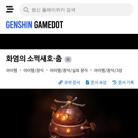
화염의 소쩍새호·춤
아이템
아이템/장식
아이템/장식/실외 장식
아이템/장식/3성
관련 문서
문서 속성
문서 기록