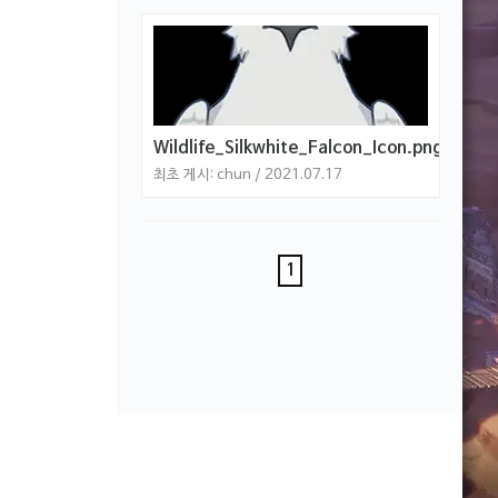
Wildlife_Silkwhite_Falcon_Icon.png
최초 게시: chun / 2021.07.17
1