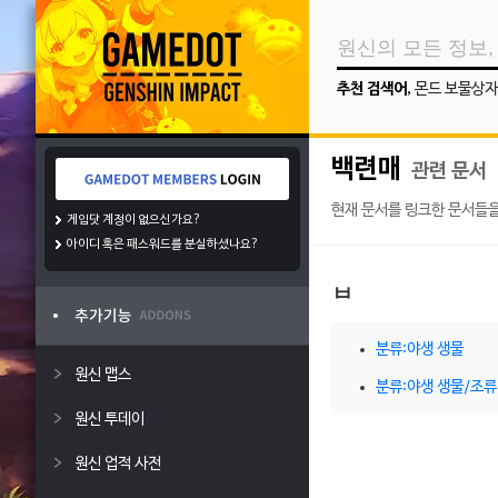
추천 검색어
,
몬드 보물상자
백련매
관련 문서
현재 문서를 링크한 문서들을
게임닷 계정이 없으신가요?
아이디 혹은 패스워드를 분실하셨나요?
ㅂ
분류:야생 생물
원신 맵스
분류:야생 생물/조류
원신 투데이
원신 업적 사전