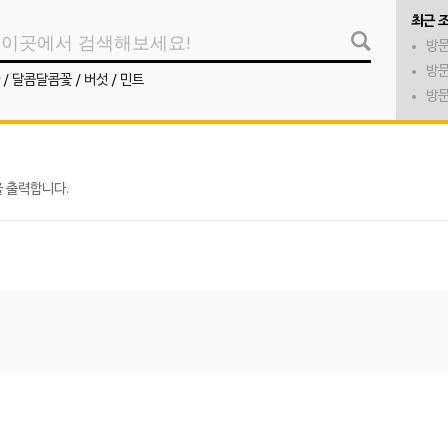
최근 
방문
방문
/
달콤달콤꽃
/
버섯
/
민트
방문
 출력합니다.