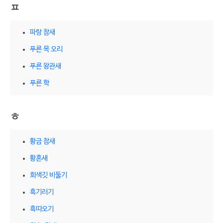
ㅍ
파랑 참새
푸른 목 오리
푸른 왕관새
푸른 학
ㅎ
황금 참새
황혼새
회색깃 비둘기
흑기러기
흑따오기