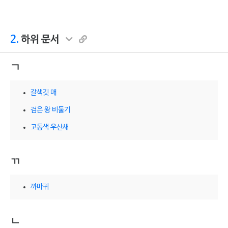
2.
하위 문서
ㄱ
갈색깃 매
검은 왕 비둘기
고동색 우산새
ㄲ
까마귀
ㄴ