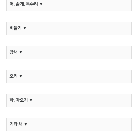
매, 솔개, 독수리
▼
비둘기
▼
참새
▼
오리
▼
학, 따오기
▼
기타 새
▼