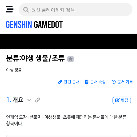
분류:야생 생물/조류
야생 생물
관련 문서
문서 속성
문서 기록
1.
개요
편집
인게임
도감-생물지-야생생물-조류
에 해당하는 문서들에 대한 분류
항목이다.