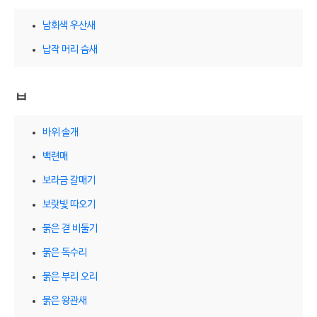
남회색 우산새
납작 머리 슴새
ㅂ
바위 솔개
백련매
보라금 갈매기
보랏빛 따오기
붉은 겯 비둘기
붉은 독수리
붉은 부리 오리
붉은 왕관새