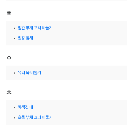
ㅃ
빨간 부채 꼬리 비둘기
빨강 참새
ㅇ
유리 목 비둘기
ㅊ
차색깃 매
초록 부채 꼬리 비둘기