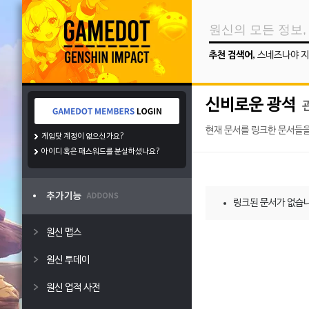
추천 검색어
,
스네즈나야 지
신비로운 광석
현재 문서를 링크한 문서들을
게임닷 계정이 없으신가요?
아이디 혹은 패스워드를 분실하셨나요?
링크된 문서가 없습니
원신 맵스
원신 투데이
원신 업적 사전