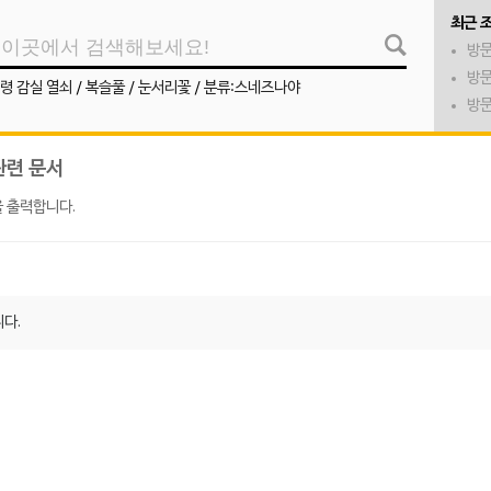
최근 
방문
방문
령 감실 열쇠
/
복슬풀
/
눈서리꽃
/
분류:스네즈나야
방문
관련 문서
 출력합니다.
다.