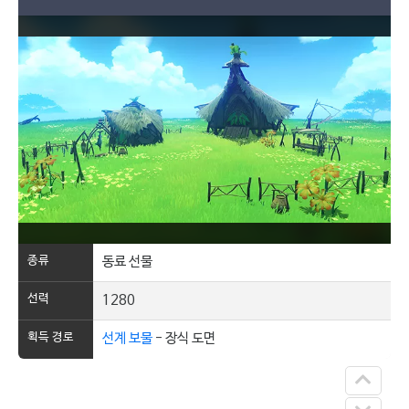
종류
동료 선물
선력
1280
획득 경로
선계 보물
- 장식 도면