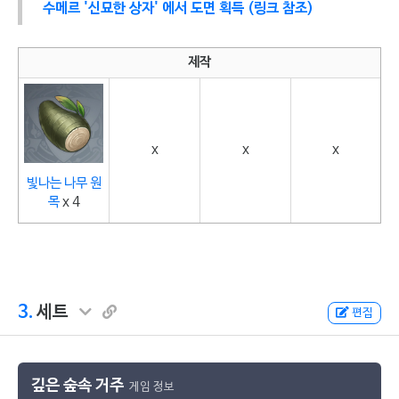
수메르 '신묘한 상자' 에서 도면 획득 (링크 참조)
제작
x
x
x
빛나는 나무 원
목
x 4
3.
세트
편집
깊은 숲속 거주
게임 정보