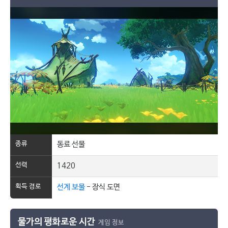
종류
동료 선물
선력
1420
획득 경로
선계 보물
- 장식 도면
물가의 평화로운 시간
게임 정보