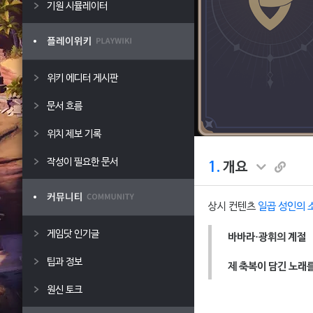
기원 시뮬레이터
위키 에디터 게시판
문서 흐름
위치 제보 기록
작성이 필요한 문서
1.
개요
상시 컨텐츠
일곱 성인의 
게임닷 인기글
바바라·광휘의 계절
팁과 정보
제 축복이 담긴 노래
원신 토크