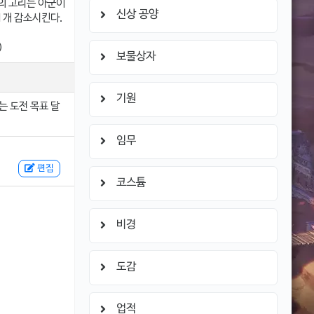
래의 고리는 아군이
신상 공양
1개 감소시킨다.
)
보물상자
기원
는 도전 목표 달
임무
편집
코스튬
비경
도감
업적