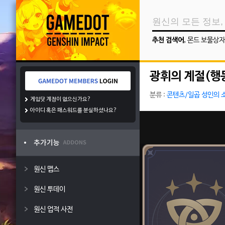
추천 검색어
,
몬드 보물상자
광휘의 계절(행
분류 :
콘텐츠/일곱 성인의 
게임닷 계정이 없으신가요?
아이디 혹은 패스워드를 분실하셨나요?
원신 맵스
원신 투데이
원신 업적 사전