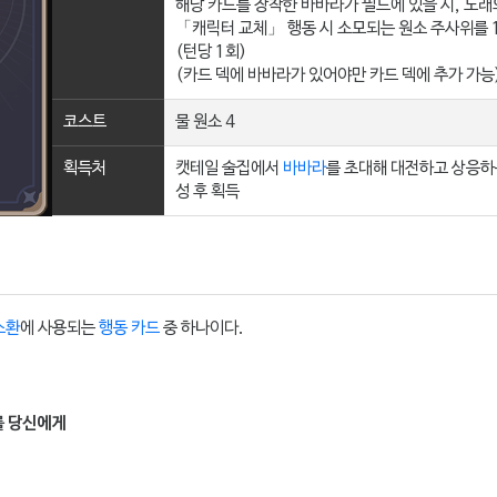
해당 카드를 장착한 바바라가 필드에 있을 시, 노
「캐릭터 교체」 행동 시 소모되는 원소 주사위를 
(턴당 1회)
(카드 덱에 바바라가 있어야만 카드 덱에 추가 가능
코스트
물 원소 4
획득처
캣테일 술집에서
바바라
를 초대해 대전하고 상응하
성 후 획득
소환
에 사용되는
행동 카드
중 하나이다.
를 당신에게