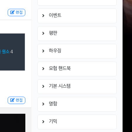
편집
이벤트
평판
하우징
물 원소
4
모험 핸드북
기본 시스템
편집
명함
기믹