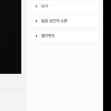
낚시
일곱 성인의 소환
웹이벤트