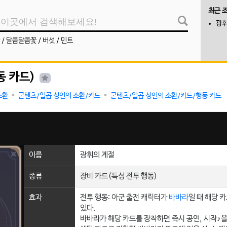
최근 
광휘
/
달콤달콤꽃
/
버섯
/
민트
동 카드)
소환
콘텐츠/일곱 성인의 소환/카드
콘텐츠/일곱 성인의 소환/카드/행동 카드
이름
광휘의 계절
종류
장비 카드(특성 전투 행동)
효과
전투 행동: 아군 출전 캐릭터가
바바라
일 때 해당 
있다.
바바라가 해당 카드를 장착하면 즉시 공연, 시작♪을