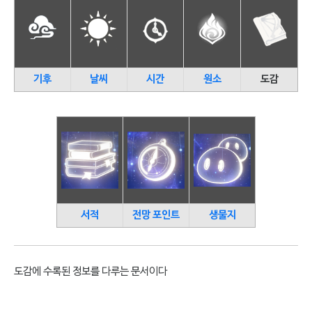
기후
날씨
시간
원소
도감
서적
전망 포인트
생물지
도감에 수록된 정보를 다루는 문서이다