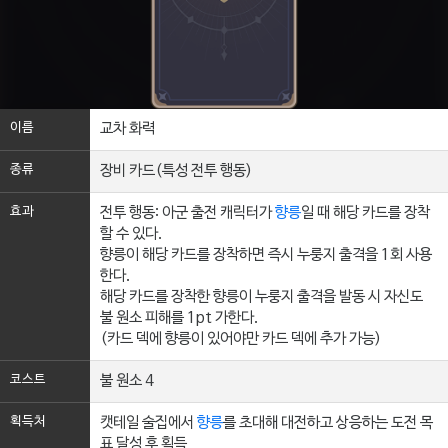
이름
교차 화력
종류
장비 카드(특성 전투 행동)
효과
전투 행동: 아군 출전 캐릭터가
향릉
일 때 해당 카드를 장착
할 수 있다.
향릉이 해당 카드를 장착하면 즉시 누룽지 출격을 1회 사용
한다.
해당 카드를 장착한 향릉이 누룽지 출격을 발동 시 자신도
불 원소 피해를 1pt 가한다.
(카드 덱에 향릉이 있어야만 카드 덱에 추가 가능)
코스트
불 원소 4
획득처
캣테일 술집에서
향릉
를 초대해 대전하고 상응하는 도전 목
표 달성 후 획득