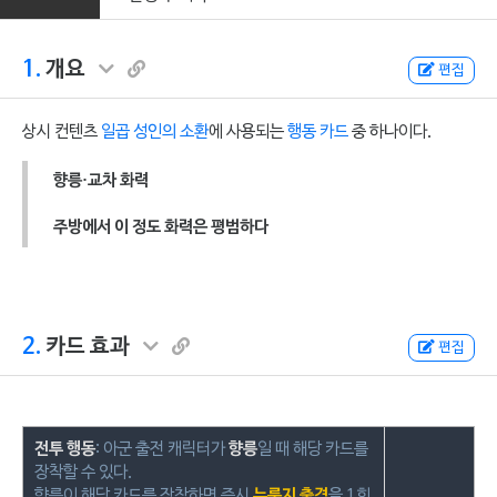
1.
개요
편집
상시 컨텐츠
일곱 성인의 소환
에 사용되는
행동 카드
중 하나이다.
향릉·교차 화력
주방에서 이 정도 화력은 평범하다
2.
카드 효과
편집
전투 행동
: 아군 출전 캐릭터가
향릉
일 때 해당 카드를
장착할 수 있다.
향릉이 해당 카드를 장착하면 즉시
누룽지 출격
을 1회