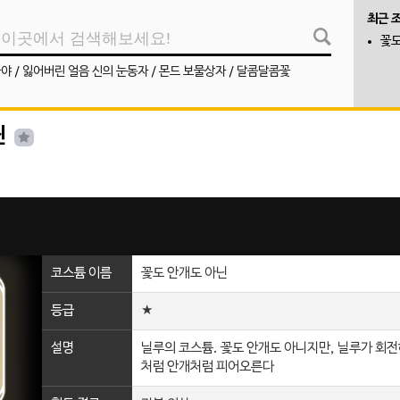
최근 
꽃도
나야
/
잃어버린 얼음 신의 눈동자
/
몬드 보물상자
/
달콤달콤꽃
닌
코스튬 이름
꽃도 안개도 아닌
등급
★
설명
닐루의 코스튬. 꽃도 안개도 아니지만, 닐루가 회
처럼 안개처럼 피어오른다