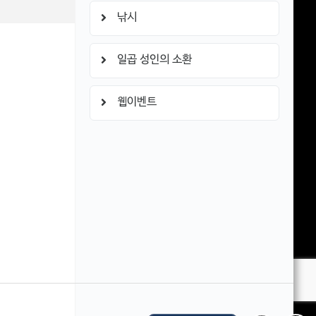
낚시
일곱 성인의 소환
웹이벤트