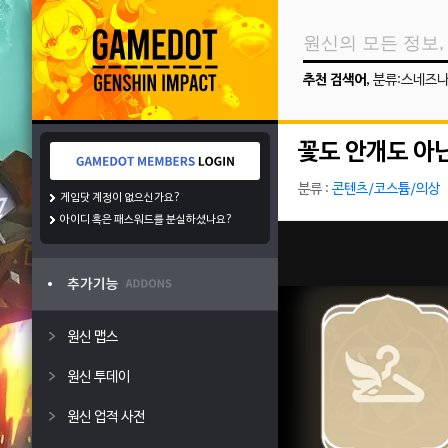
추천 검색어
,
분류:스네즈
꽃도 안개도 아
분류 :
콘텐츠/코스튬/의상
게임닷 계정이 없으신가요?
아이디 혹은 패스워드를 분실하셨나요?
원신 맵스
원신 투데이
원신 업적 사전