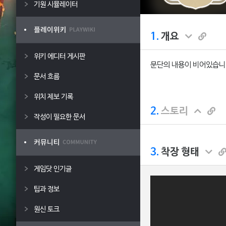
기원 시뮬레이터
1.
개요
위키 에디터 게시판
문단의 내용이 비어있습니
문서 흐름
위치 제보 기록
2.
스토리
작성이 필요한 문서
3.
착장 형태
게임닷 인기글
팁과 정보
원신 토크