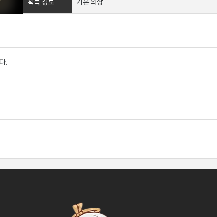
획득 경로
기본 의상
다.