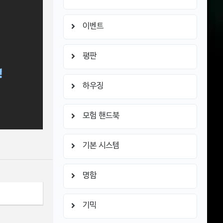
이벤트
평판
하우징
모험 핸드북
기본 시스템
명함
기믹