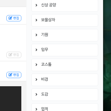
신상 공양
편집
보물상자
기원
임무
편집
코스튬
편집
비경
도감
업적