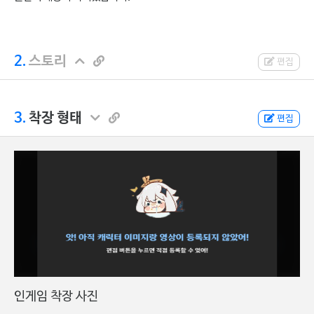
2.
스토리
편집
3.
착장 형태
편집
인게임 착장 사진