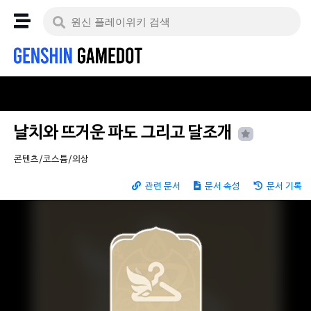
날치와 뜨거운 파도 그리고 달조개
콘텐츠/코스튬/의상
관련 문서
문서 속성
문서 기록