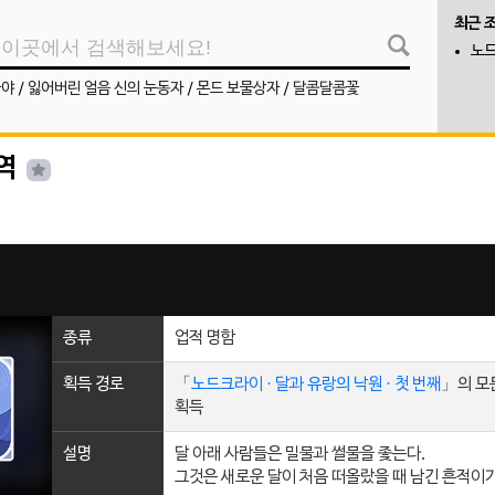
최근 
노드
나야
/
잃어버린 얼음 신의 눈동자
/
몬드 보물상자
/
달콤달콤꽃
역
종류
업적 명함
획득 경로
「
노드크라이 · 달과 유랑의 낙원 · 첫 번째
」의 모
획득
설명
달 아래 사람들은 밀물과 썰물을 좇는다.
그것은 새로운 달이 처음 떠올랐을 때 남긴 흔적이