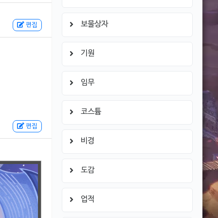
보물상자
편집
기원
임무
코스튬
편집
비경
도감
업적