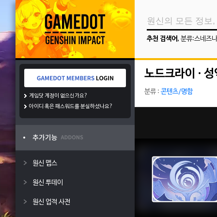
추천 검색어
,
분류:스네즈
노드크라이 · 성
분류 :
콘텐츠/명함
게임닷 계정이 없으신가요?
아이디 혹은 패스워드를 분실하셨나요?
원신 맵스
원신 투데이
원신 업적 사전