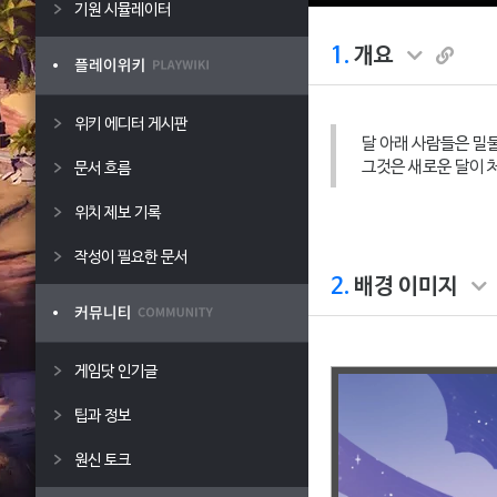
기원 시뮬레이터
1.
개요
위키 에디터 게시판
달 아래 사람들은 밀
그것은 새로운 달이 
문서 흐름
위치 제보 기록
작성이 필요한 문서
2.
배경 이미지
게임닷 인기글
팁과 정보
원신 토크