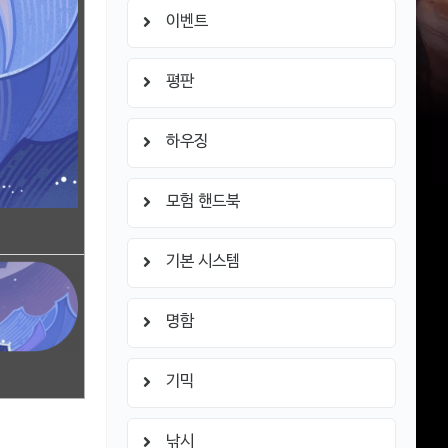
이벤트
평판
하우징
모험 핸드북
기본 시스템
명함
기믹
낚시