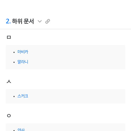
2.
하위 문서
ㅁ
마비카
말라니
ㅅ
스커크
ㅇ
얀사