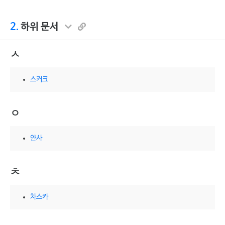
2.
하위 문서
ㅅ
스커크
ㅇ
얀사
ㅊ
차스카