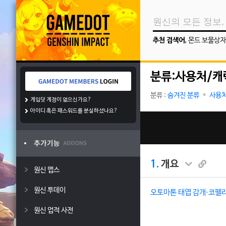
추천 검색어
,
몬드 보물상자
분류:사용처/캐
분류 :
숨겨진 분류
사용처
게임닷 계정이 없으신가요?
아이디 혹은 패스워드를 분실하셨나요?
1.
개요
원신 맵스
원신 투데이
오토마톤 태엽 감개·코펠
원신 업적 사전