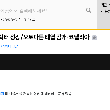
최근 
분류
/
달콤달콤꽃
/
버섯
/
민트
릭터 성장/오토마톤 태엽 감개·코펠리아
/캐릭터 성장
리아
의 사용처 중 캐릭터 성장 에 해당하는 분류 항목.