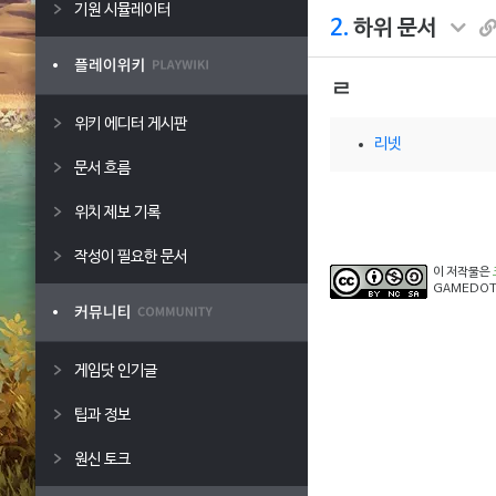
기원 시뮬레이터
2.
하위 문서
ㄹ
위키 에디터 게시판
리넷
문서 흐름
위치 제보 기록
작성이 필요한 문서
이 저작물은
GAMEDOT
게임닷 인기글
팁과 정보
원신 토크