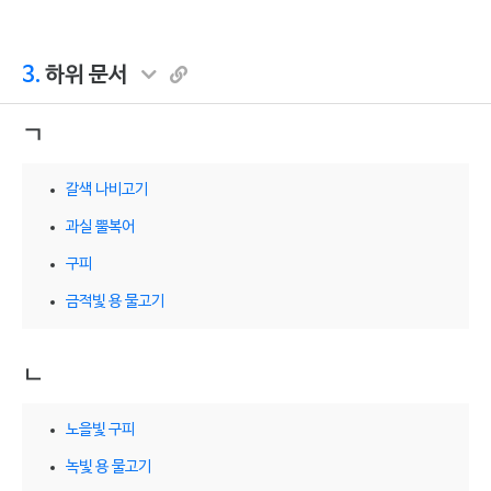
3.
하위 문서
ㄱ
갈색 나비고기
과실 뿔복어
구피
금적빛 용 물고기
ㄴ
노을빛 구피
녹빛 용 물고기