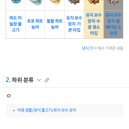
유지 보수
유지 보수
파도 미
유지 보수
포포 하트
활활 하트
장치·수
장치·플
늘창 물
장치·기
농어
농어
중 청소
래티넘 소
고기
본 타입
타입
장판
낚시
문서 에서 가져온 내용
2.
하위 분류
ㅇ
야생 생물/장식 물고기/유지 보수 장치