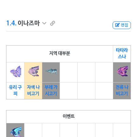
1.4.
이나즈마
편집
타타라
지역 대부분
스나
유리 구
자색 나
부레 가
전류 나
피
비고기
시고기
비고기
이벤트