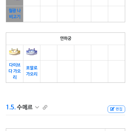
월광 나
비고기
연하궁
다이브
포말로
다 가오
가오리
리
1.5.
수메르
편집