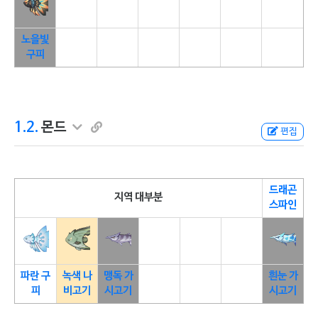
노을빛
구피
1.2.
몬드
편집
드래곤
지역 대부분
스파인
파란 구
녹색 나
맹독 가
흰눈 가
피
비고기
시고기
시고기