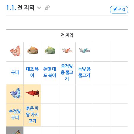
1.1.
전 지역
편집
전 지역
금적빛
대포 복
쓴맛 대
녹빛 용
구피
용 물고
어
포 복어
물고기
기
붉은 마
수정빛
왕 가시
구피
고기