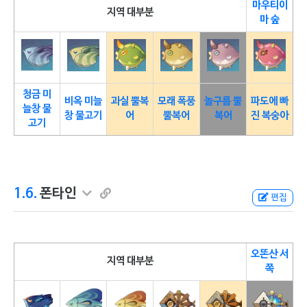
마우티이
지역 대부분
마 숲
청금 미
비옥 미늘
과실 뿔복
모래 폭풍
놀구름 뿔
파도에 빠
늘창 물
창 물고기
어
뿔복어
복어
진 복숭아
고기
1.6.
폰타인
편집
오똔산 서
지역 대부분
쪽