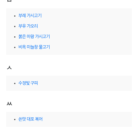
ㅂ
부레 가시고기
부유 가오리
붉은 마왕 가시고기
비옥 미늘창 물고기
ㅅ
수정빛 구피
ㅆ
쓴맛 대포 복어