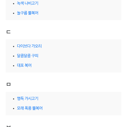
녹색 나비고기
놀구름 뿔복어
ㄷ
다이브다 가오리
달콤달콤 구피
대포 복어
ㅁ
맹독 가시고기
모래 폭풍 뿔복어