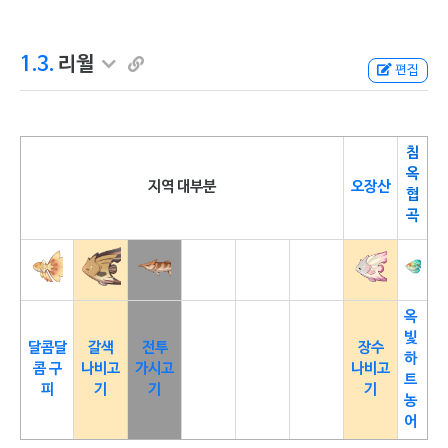
1.3.
리월
편집
침
옥
지역 대부분
오장산
협
곡
옥
빛
달콤달
갈색
전투
장수
하
콤 구
나비고
가시고
나비고
트
피
기
기
기
농
어