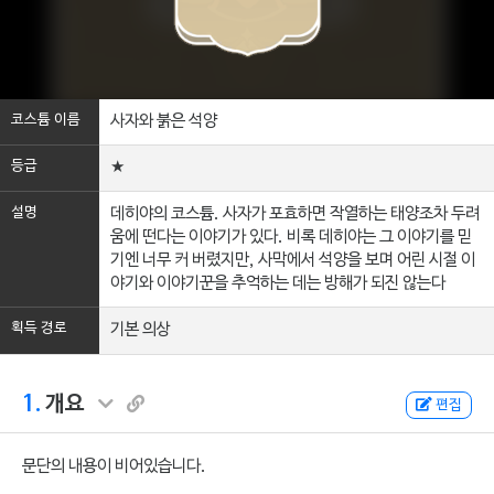
코스튬 이름
사자와 붉은 석양
등급
★
설명
데히야의 코스튬. 사자가 포효하면 작열하는 태양조차 두려
움에 떤다는 이야기가 있다. 비록 데히야는 그 이야기를 믿
기엔 너무 커 버렸지만, 사막에서 석양을 보며 어린 시절 이
야기와 이야기꾼을 추억하는 데는 방해가 되진 않는다
획득 경로
기본 의상
1.
개요
편집
문단의 내용이 비어있습니다.