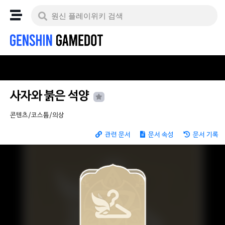
사자와 붉은 석양
콘텐츠/코스튬/의상
관련 문서
문서 속성
문서 기록