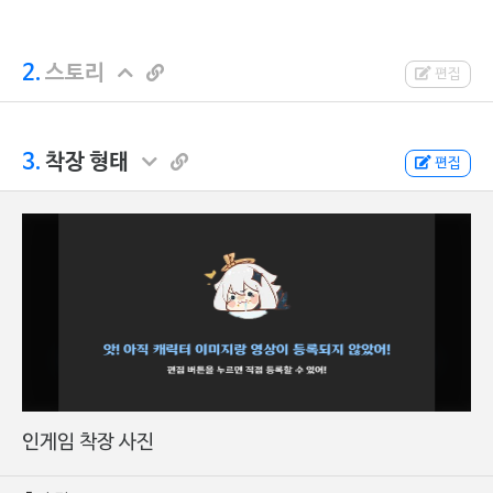
2.
스토리
편집
3.
착장 형태
편집
인게임 착장 사진