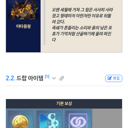
오랜 세월에 거쳐 그 힘은 서서히 사라
졌고 형태마저 이런저런 이유로 뒤틀
려 갔다.
야타용왕
족쇄가 흔들리는 소리와 용의 낮은 포
효가 기억처럼 산골짜기에 울려 퍼진
다
[1]
2.2.
드랍 아이템
편집
기본 보상