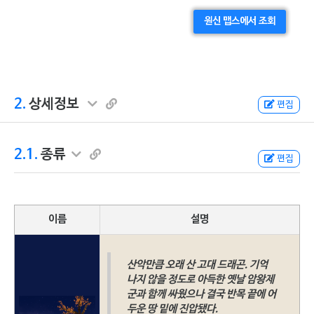
원신 맵스에서 조회
2.
상세정보
편집
2.1.
종류
편집
이름
설명
산악만큼 오래 산 고대 드래곤. 기억
나지 않을 정도로 아득한 옛날 암왕제
군과 함께 싸웠으나 결국 반목 끝에 어
두운 땅 밑에 진압됐다.