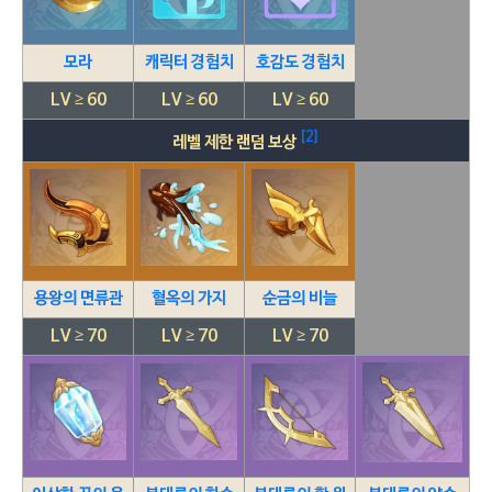
모라
캐릭터 경험치
호감도 경험치
LV ≥ 60
LV ≥ 60
LV ≥ 60
[2]
레벨 제한 랜덤 보상
용왕의 면류관
혈옥의 가지
순금의 비늘
LV ≥ 70
LV ≥ 70
LV ≥ 70