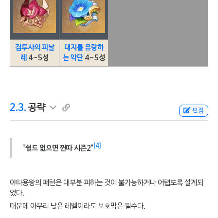
검투사의 피날
대지를 유랑하
레
4~5성
는 악단
4~5성
2.3.
공략
편집
[4]
"쉴드 없으면 찐따 시즌2"
야타용왕의 패턴은 대부분 피하는 것이 불가능하거나 어렵도록 설계되
었다.
때문에 아무리 낮은 레벨이라도 보호막은 필수다.