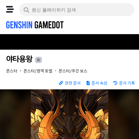
야타용왕
몬스터
몬스터/영역 토벌
몬스터/주간 보스
관련 문서
문서 속성
문서 기록