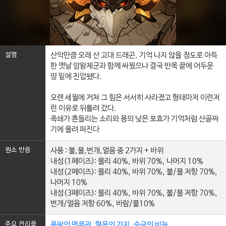
설명
산악만큼 오래 산 고대 드래곤. 기억 나지 않을 정도로 아득
한 옛날 암왕제군과 함께 싸웠으나 결국 반목 끝에 어두운
땅 밑에 진압됐다.
오랜 세월에 거쳐 그 힘은 서서히 사라졌고 형태마저 이런저
런 이유로 뒤틀려 갔다.
족쇄가 흔들리는 소리와 용의 낮은 포효가 기억처럼 산골짜
기에 울려 퍼진다
원소 반응
사용 : 불,물,번개,얼음 중 2가지 + 바위
내성(1페이즈): 물리 40%, 바위 70%, 나머지 10%
내성(2페이즈): 물리 40%, 바위 70%, 불/물 저항 70%,
나머지 10%
내성(3페이즈): 물리 40%, 바위 70%, 불/물 저항 70%,
번개/얼음 저항 60%, 바람/풀10%
주요 전리품
용왕의 면류관
,
혈옥의 가지
,
순금의 비늘