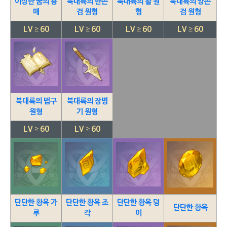
이상한 꿈의 용
북대륙의 한손
북대륙의 활 원
북대륙의 양손
매
검 원형
형
검 원형
LV ≥ 60
LV ≥ 60
LV ≥ 60
LV ≥ 60
북대륙의 법구
북대륙의 장병
원형
기 원형
LV ≥ 60
LV ≥ 60
단단한 황옥 가
단단한 황옥 조
단단한 황옥 덩
단단한 황옥
루
각
이