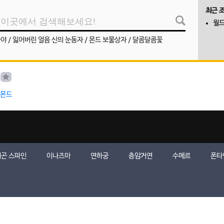
최근 
월드
나야
/
잃어버린 얼음 신의 눈동자
/
몬드 보물상자
/
달콤달콤꽃
몬드
곤 스파인
이나즈마
연하궁
층암거연
수메르
폰타