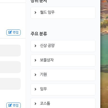
상위 문서
월드 임무
편집
주요 분류
신상 공양
보물상자
기원
임무
코스튬
편집