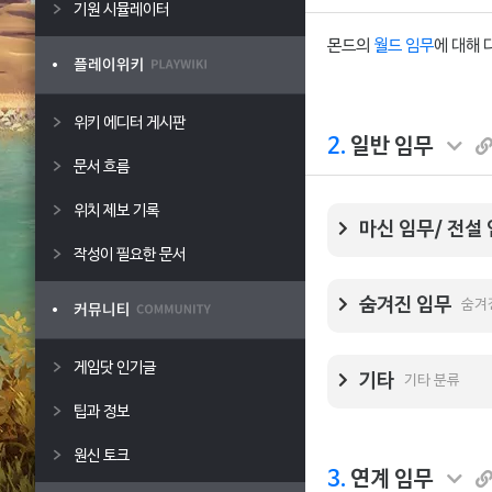
기원 시뮬레이터
몬드의
월드 임무
에 대해 
위키 에디터 게시판
2.
일반 임무
문서 흐름
위치 제보 기록
마신 임무/ 전설
작성이 필요한 문서
숨겨진 임무
숨겨
게임닷 인기글
기타
기타 분류
팁과 정보
원신 토크
3.
연계 임무