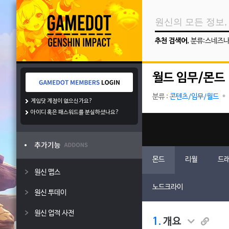
추천 검색어
,
분류:스네즈
월드 임무/몬드
분류 :
콘텐츠/임무/월드
게임닷 계정이 없으신가요?
아이디 혹은 패스워드를 분실하셨나요?
몬드
리월
드래
원신 맵스
노드크라이
원신 투데이
원신 업적 사전
1.
개요