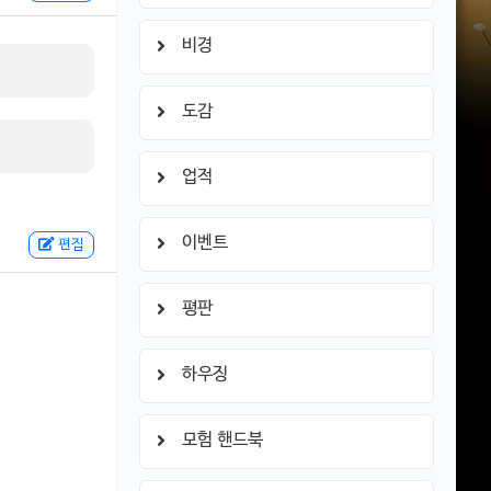
비경
도감
업적
이벤트
편집
평판
하우징
모험 핸드북