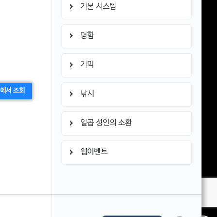
기본 시스템
명함
기믹
에서 조회
낚시
일곱 성인의 소환
웹이벤트