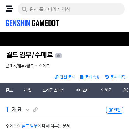
월드 임무/수메르
콘텐츠/임무/월드
수메르
관련 문서
문서 속성
문서 기록
몬드
리월
드래곤 스파인
이나즈마
연하궁
층
1.
개요
편집
수메르의
월드 임무
에 대해 다루는 문서