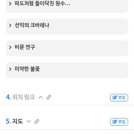
파도처럼 들이닥친 원수…
선악의 크바레나
비문 연구
미약한 불꽃
4.
위치 링크
편집
5.
지도
편집