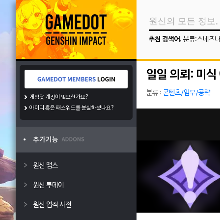
추천 검색어
,
분류:스네즈
일일 의뢰: 미식
분류 :
콘텐츠/임무/공략
게임닷 계정이 없으신가요?
아이디 혹은 패스워드를 분실하셨나요?
원신 맵스
원신 투데이
원신 업적 사전