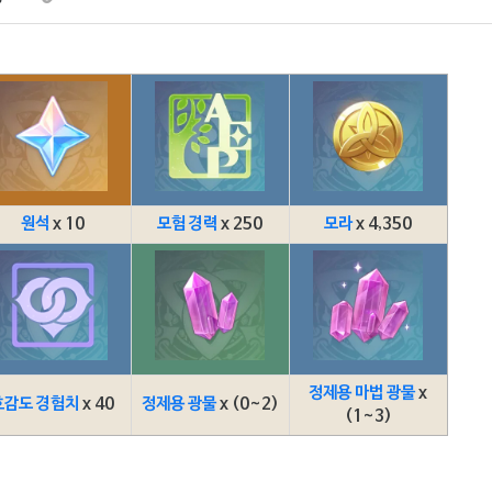
원석
x 10
모험 경력
x 250
모라
x 4,350
정제용 마법 광물
x
호감도 경험치
x 40
정제용 광물
x (0~2)
(1~3)