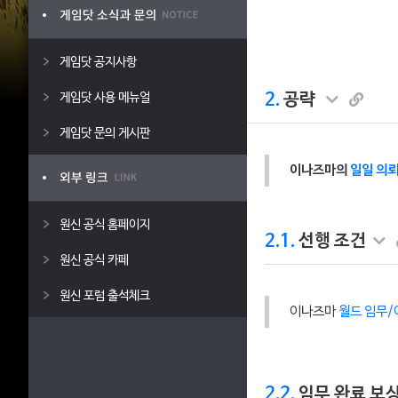
게임닷 공지사항
2.
공략
게임닷 사용 메뉴얼
게임닷 문의 게시판
이나즈마의
일일 의뢰
원신 공식 홈페이지
2.1.
선행 조건
원신 공식 카페
원신 포럼 출석체크
이나즈마
월드 임무
2.2.
임무 완료 보