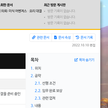
조회한 문서
최근 방문 게시판
 의뢰: 미식 어벤져스 · 요리 대결
방문 기록이 없습니다.
방문 기록이 없습니다.
방문 기록이 없습니다.
관련 문서
문서 속성
문서 기록
2022.10.10 편집
목차
목차 숨기기
1.
위치
2.
공략
2.1.
선행 조건
2.2.
임무 완료 보상
결을 준비 중인
2.3.
관련 업적
3.
내용