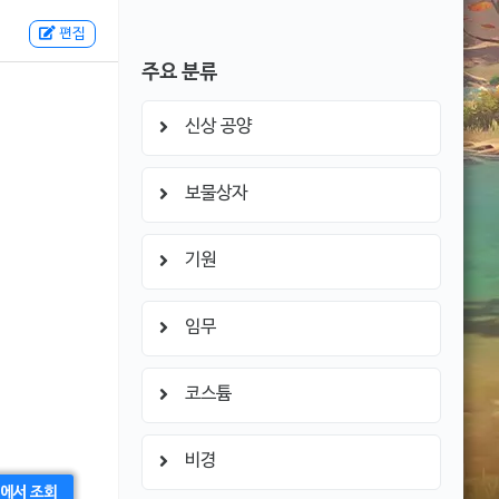
편집
주요 분류
신상 공양
보물상자
기원
임무
코스튬
비경
에서 조회