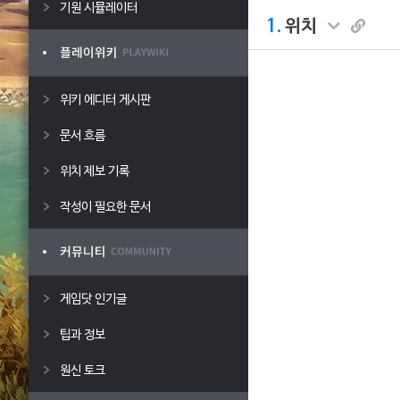
기원 시뮬레이터
1.
위치
위키 에디터 게시판
문서 흐름
위치 제보 기록
작성이 필요한 문서
게임닷 인기글
팁과 정보
원신 토크