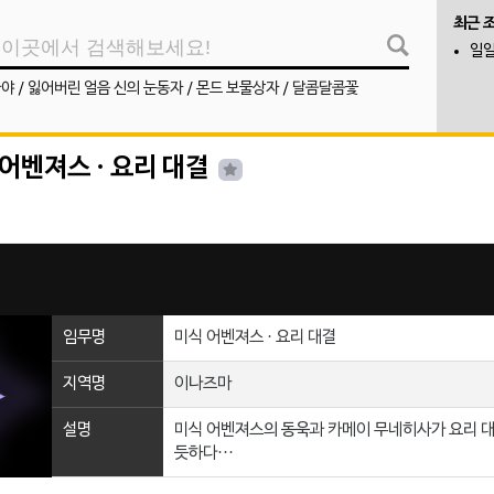
최근 
일일
나야
/
잃어버린 얼음 신의 눈동자
/
몬드 보물상자
/
달콤달콤꽃
 어벤져스 · 요리 대결
임무명
미식 어벤져스 · 요리 대결
지역명
이나즈마
설명
미식 어벤져스의 동욱과 카메이 무네히사가 요리 대
듯하다···