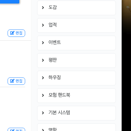
도감
업적
편집
이벤트
평판
하우징
편집
모험 핸드북
기본 시스템
명함