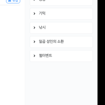
편집
기믹
낚시
일곱 성인의 소환
웹이벤트