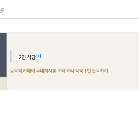
[1]
2인 식당
동욱과 카메이 무네히사를 도와 요리 각각 1번 완료하기