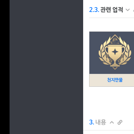
2.3.
관련 업적
천지만물
3.
내용