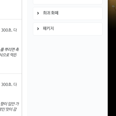
희귀 화폐
패키지
300초. 다
스를 뿌리면 촉
주식으로 먹든
300초. 다
 향이 입안 가
적인 맛이 감