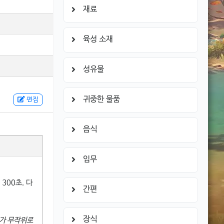
재료
육성 소재
성유물
귀중한 물품
편집
음식
임무
300초. 다
간편
장식
리가 무작위로