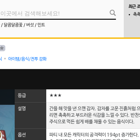
최근 
촉촉
/
달콤달콤꽃
/
버섯
/
민트
식
아이템/음식/전투 강화
등급
★★★
설명
간을 해 맛을 낸 으깬 감자. 감자를 고운 진흙처럼 
리면 촉촉하고 부드러운 식감을 느낄 수 있다. 반찬
주식으로 먹든 쉽게 배를 채울 수 있는 음식이다.
옵션
파티 내 모든 캐릭터의 공격력이 194pt 증가한다. 