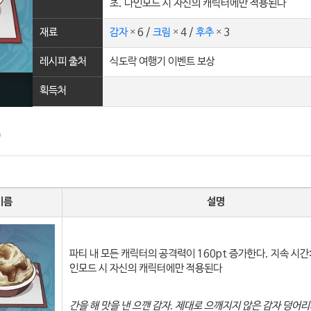
초. 다인모드 시 자신의 캐릭터에만 적용된다
재료
감자
× 6 /
크림
× 4 /
후추
× 3
레시피 출처
식도락 여행기 이벤트 보상
획득처
이름
설명
파티 내 모든 캐릭터의 공격력이 160pt 증가한다. 지속 시간: 
인모드 시 자신의 캐릭터에만 적용된다
간을 해 맛을 낸 으깬 감자. 제대로 으깨지지 않은 감자 덩어