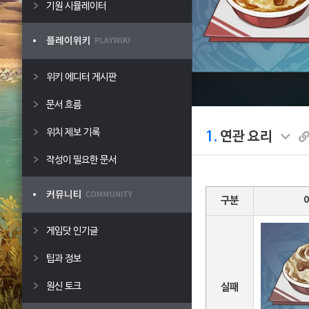
기원 시뮬레이터
위키 에디터 게시판
문서 흐름
위치 제보 기록
1.
연관 요리
작성이 필요한 문서
구분
게임닷 인기글
팁과 정보
원신 토크
실패