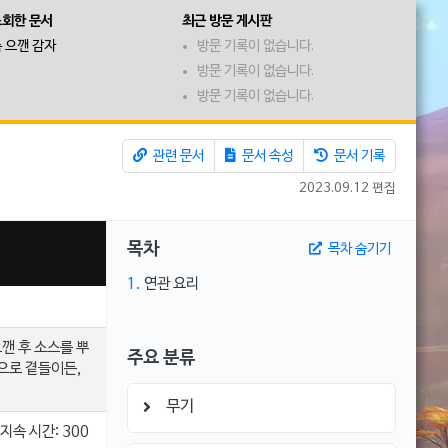
조회한 문서
최근 방문 게시판
 으깬 감자
방문 기록이 없습니다.
방문 기록이 없습니다.
방문 기록이 없습니다.
관련 문서
문서 속성
문서 기록
2023.09.12 편집
목차
목차 숨기기
1.
연관 요리
으깬 후 소스를 뿌
주요 분류
으로 곁들이든,
무기
지속 시간: 300