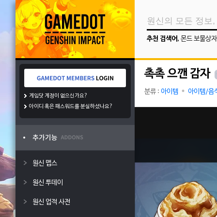
추천 검색어
,
몬드 보물상자
촉촉 으깬 감자
분류 :
아이템
아이템/음
게임닷 계정이 없으신가요?
아이디 혹은 패스워드를 분실하셨나요?
원신 맵스
원신 투데이
원신 업적 사전