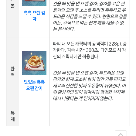
간을 해 맛을 낸 으깬 감자. 감자를 고운 진
본
흙처럼 으깬 후 소스를 뿌리면 촉촉하고 부
촉촉 으깬 감
드러운 식감을 느낄 수 있다. 반찬으로 곁들
자
이든, 주식으로 먹든 쉽게 배를 채울 수 있
는 음식이다.
파티 내 모든 캐릭터의 공격력이 228pt 증
가한다. 지속 시간: 300초. 다인모드 시 자
신의 캐릭터에만 적용된다
완
간을 해 맛을 낸 으깬 감자. 부드러운 으깬
벽
감자와 함께 고소한 향이 입안 가득 퍼지고
맛있는 촉촉
재료의 신선한 맛과 우유향이 뒤섞인다. 이
으깬 감자
런 환상적인 맛이 감자처럼 평범한 식자재
에서 나왔다는 게 믿어지지 않는다.
특
제