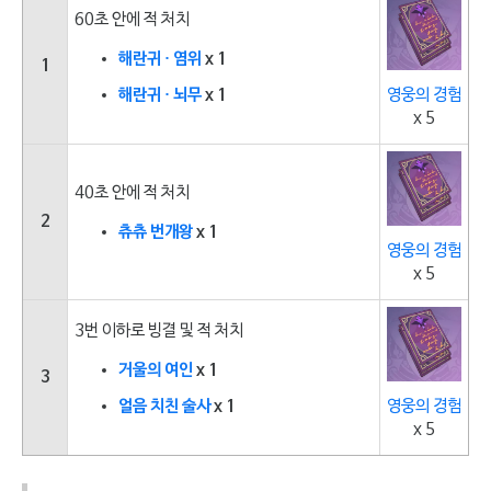
60초 안에 적 처치
해란귀 · 염위
x 1
1
해란귀 · 뇌무
x 1
영웅의 경험
x 5
40초 안에 적 처치
2
츄츄 번개왕
x 1
영웅의 경험
x 5
3번 이하로 빙결 및 적 처치
거울의 여인
x 1
3
얼음 치친 술사
x 1
영웅의 경험
x 5