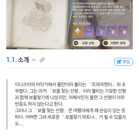
1.1.
소개
편집
이나즈마의 바닷가에서 울만이라 불리는 「트레저헌터」와 조
우했다. 그는 과거 「보물 찾는 선령」이라 불리는 기묘한 선령
과 함께 보물찾기에 나섰지만, 어째서인지 돌연 그 선령이 아무
반응도 하지 않는다고 한다.
그러나 그 「보물 찾는 선령」은 여행자에게 꽤 관심이 있는 듯
하다. 어쩌면 그와 새로운 「보물찾기 파트너」가 될 수 있을지
도...