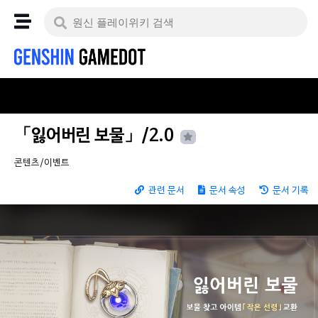
「잃어버린 보물」/2.0
콘텐츠/이벤트
관련 문서
문서 속성
문서 기록