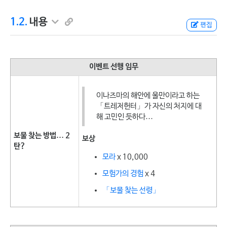
1.2.
내용
편집
이벤트 선행 임무
이나즈마의 해안에 울만이라고 하는
「트레저헌터」가 자신의 처지에 대
해 고민인 듯하다…
보물 찾는 방법… 2
보상
탄?
모라
x 10,000
모험가의 경험
x 4
「보물 찾는 선령」