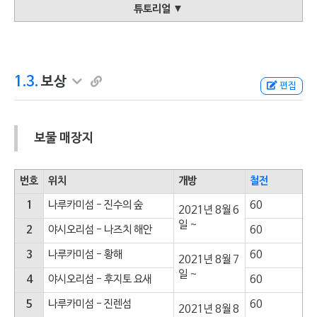
튜토리얼 ▼
1.3.
보상
편집
보물 매장지
번호
위치
개방
철전
1
나루카미섬 - 진수의 숲
60
2021년 8월 6
일 ~
2
야시오리섬 - 나즈치 해안
60
3
나루카미섬 - 황해
60
2021년 8월 7
일 ~
4
야시오리섬 - 후지토 요새
60
5
나루카미섬 - 진렌섬
60
2021년 8월 8