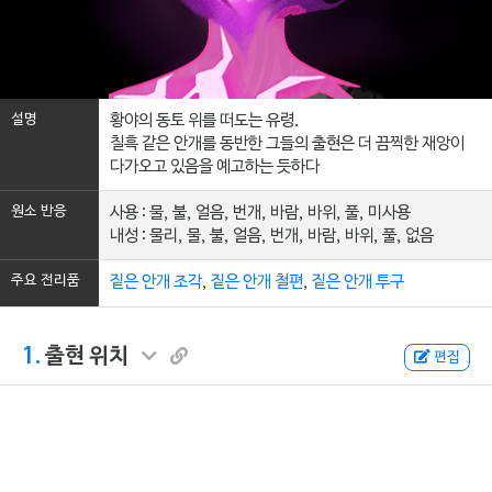
설명
황야의 동토 위를 떠도는 유령.
칠흑 같은 안개를 동반한 그들의 출현은 더 끔찍한 재앙이
다가오고 있음을 예고하는 듯하다
원소 반응
사용 : 물, 불, 얼음, 번개, 바람, 바위, 풀, 미사용
내성 : 물리, 물, 불, 얼음, 번개, 바람, 바위, 풀, 없음
주요 전리품
짙은 안개 조각
,
짙은 안개 철편
,
짙은 안개 투구
1.
출현 위치
편집