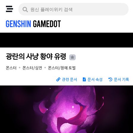
광란의 사냥 황야 유령
몬스터
몬스터/심연
몬스터/정예 토벌
관련 문서
문서 속성
문서 기록