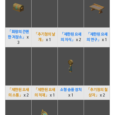
「회랑의 간편
「추기청의 날
「제한된 요새
「제한된 요새
한 저장소」
x
개」
x 1
의 지식」
x 2
의 연구」
x 1
3
「제한된 요새
「제한된 요새
소형 송풍 장치
「추기청의 철
의 소통」
x 2
의 적재」
x 1
x 1
상자」
x 2