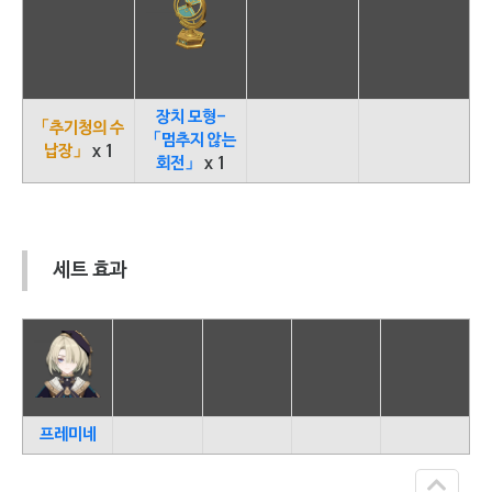
장치 모형-
「추기청의 수
「멈추지 않는
납장」
x 1
회전」
x 1
세트 효과
프레미네