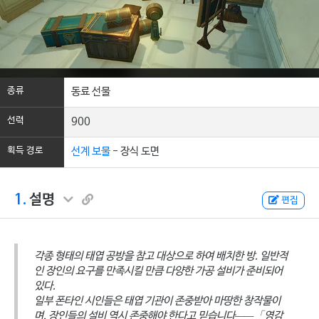
종류
동료 선물
선력
900
획득 경로
선계 보물
- 장식 도면
1.
설명
편집
각종 형태의 태엽 공방을 참고 대상으로 하여 배치한 방. 일반적
인 장인의 요구를 만족시킬 만큼 다양한 가공 설비가 준비되어
있다.
일부 폰타인 시인들은 태엽 기관이 존중받아 마땅한 창작물이
며, 장인들의 설비 역시 존중해야 한다고 믿습니다——「영감