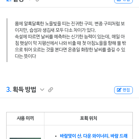
몸에 알록달록한 노을빛을 띠는 진귀한 구피. 변종 구피처럼 보
이지만, 습성과 생김새 모두 다소 차이가 있다.
속설에 따르면 날씨를 예측하는 신기한 능력이 있는데, 매일 아
침 햇살이 막 지평선에서 나와 비출 때 첫 아침노을을 향해 물 밖
으로 튀어 오르는 것을 본다면 온종일 화창한 날씨를 즐길 수 있
다는 뜻이다
3.
획득 방법
편집
사용 미끼
포획 위치
바람맞이 산
,
다운 와이너리
,
바람 드래