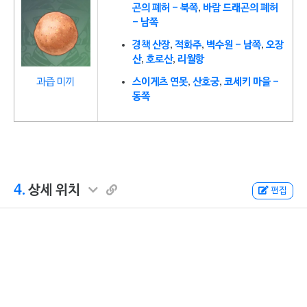
곤의 폐허 - 북쪽
,
바람 드래곤의 폐허
- 남쪽
경책 산장
,
적화주
,
벽수원 - 남쪽
,
오장
산
,
호로산
,
리월항
과즙 미끼
스이게츠 연못
,
산호궁
,
코세키 마을 -
동쪽
4.
상세 위치
편집