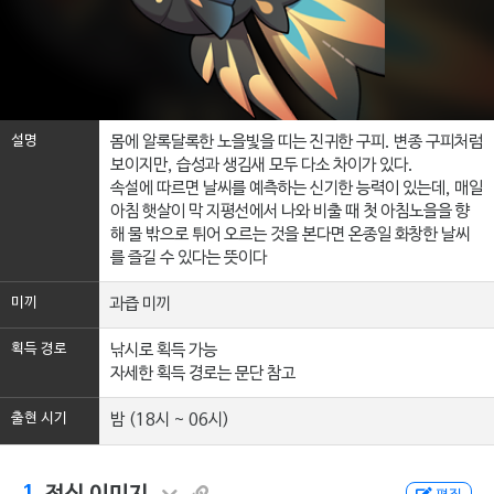
설명
몸에 알록달록한 노을빛을 띠는 진귀한 구피. 변종 구피처럼
보이지만, 습성과 생김새 모두 다소 차이가 있다.
속설에 따르면 날씨를 예측하는 신기한 능력이 있는데, 매일
아침 햇살이 막 지평선에서 나와 비출 때 첫 아침노을을 향
해 물 밖으로 튀어 오르는 것을 본다면 온종일 화창한 날씨
를 즐길 수 있다는 뜻이다
미끼
과즙 미끼
획득 경로
낚시로 획득 가능
자세한 획득 경로는 문단 참고
출현 시기
밤 (18시 ~ 06시)