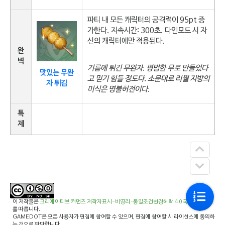
파티 내 모든 캐릭터의 공격력이 95pt 증
가한다. 지속시간: 300초. 다인모드 시 자
신의 캐릭터에만 적용된다.
완
벽
기름에 튀긴 무완자. 평범한 무로 만들었다
맛있는 무완
고 믿기 힘들 정도다. 소문대로 리월 지방의
자 튀김
미식은 명불허전이다.
특
제
이 저작물은
크리에이티브 커먼즈 저작자표시-비영리-동일조건변경허락 4.0 국제 라이선스
를 따릅니다.
GAMEDOT은 모든 사용자가 편집에 참여할 수 있으며, 편집에 참여할 시 라이선스에 동의하
는 것으로 판단합니다.