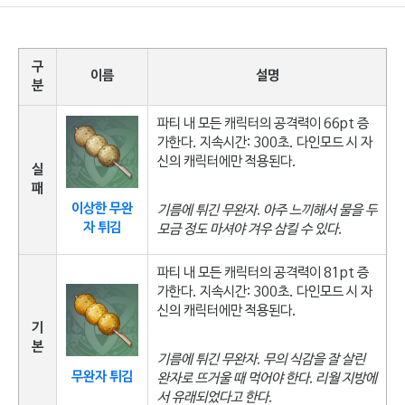
구
이름
설명
분
파티 내 모든 캐릭터의 공격력이 66pt 증
가한다. 지속시간: 300초. 다인모드 시 자
신의 캐릭터에만 적용된다.
실
패
이상한 무완
기름에 튀긴 무완자. 아주 느끼해서 물을 두
자 튀김
모금 정도 마셔야 겨우 삼킬 수 있다.
파티 내 모든 캐릭터의 공격력이 81pt 증
가한다. 지속시간: 300초. 다인모드 시 자
신의 캐릭터에만 적용된다.
기
본
기름에 튀긴 무완자. 무의 식감을 잘 살린
무완자 튀김
완자로 뜨거울 때 먹어야 한다. 리월 지방에
서 유래되었다고 한다.