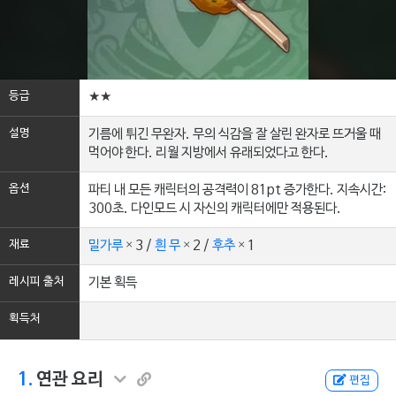
등급
★★
설명
기름에 튀긴 무완자. 무의 식감을 잘 살린 완자로 뜨거울 때
먹어야 한다. 리월 지방에서 유래되었다고 한다.
옵션
파티 내 모든 캐릭터의 공격력이 81pt 증가한다. 지속시간:
300초. 다인모드 시 자신의 캐릭터에만 적용된다.
재료
밀가루
× 3 /
흰 무
× 2 /
후추
× 1
레시피 출처
기본 획득
획득처
1.
연관 요리
편집