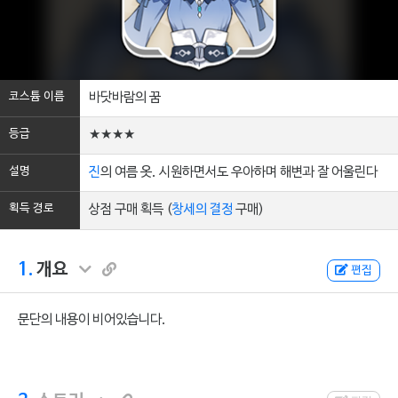
코스튬 이름
바닷바람의 꿈
등급
★★★★
설명
진
의 여름 옷. 시원하면서도 우아하며 해변과 잘 어울린다
획득 경로
상점 구매 획득 (
창세의 결정
구매)
1.
개요
편집
문단의 내용이 비어있습니다.