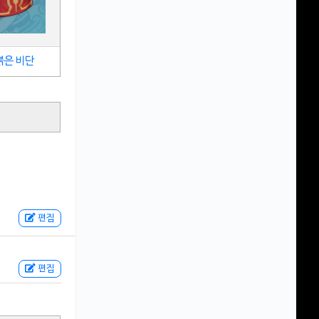
붉은 비단
편집
편집