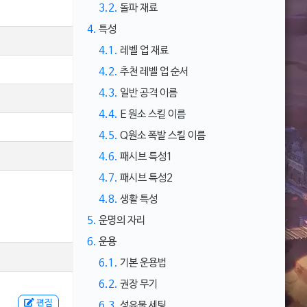
3.2.
돌파 재료
4.
특성
4.1.
레벨 업 재료
4.2.
추천 레벨 업 순서
4.3.
일반 공격 이름
4.4.
E 원소 스킬 이름
4.5.
Q원소 폭발 스킬 이름
4.6.
패시브 특성1
4.7.
패시브 특성2
4.8.
생활 특성
5.
운명의 자리
6.
운용
6.1.
기본 운용법
6.2.
권장 무기
편집
6.3.
성유물 세팅