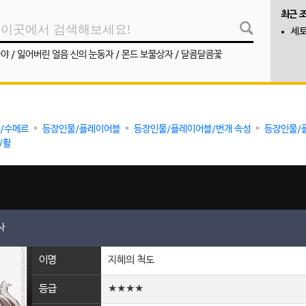
최근 
세
나야
/
잃어버린 얼음 신의 눈동자
/
몬드 보물상자
/
달콤달콤꽃
/수메르
등장인물/플레이어블
등장인물/플레이어블/번개 속성
등장인물/
/활
사
이명
지혜의 척도
등급
★★★★