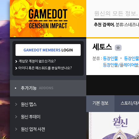
추천 검색어
,
분류:스네즈
세토스
분류 :
등장인물
등장인물
게임닷 계정이 없으신가요?
등장인물/플레이어블
아이디 혹은 패스워드를 분실하셨나요?
기본 정보
스토리/대
원신 맵스
원신 투데이
원신 업적 사전