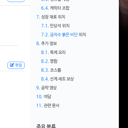
6.4.
캐릭터 조합
7.
성장 재료 위치
7.1.
만상석 위치
7.2.
금자수 붉은 비단
위치
8.
추가 정보
8.1.
특제 요리
8.2.
명함
편집
8.3.
코스튬
8.4.
선계 세트 보상
9.
공략 영상
10.
여담
11.
관련 문서
주요 분류