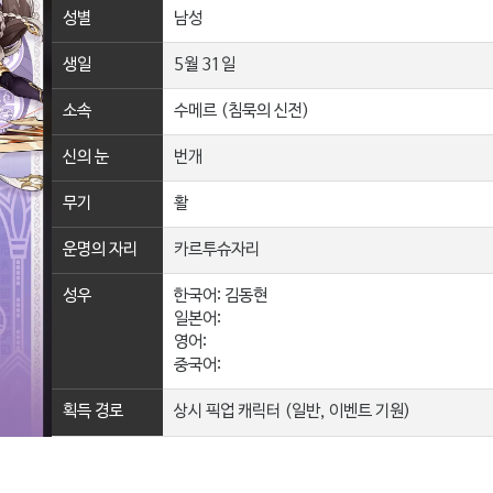
성별
남성
생일
5월 31일
소속
수메르 (침묵의 신전)
신의 눈
번개
무기
활
운명의 자리
카르투슈자리
성우
한국어: 김동현
일본어:
영어:
중국어:
획득 경로
상시 픽업 캐릭터 (일반, 이벤트 기원)