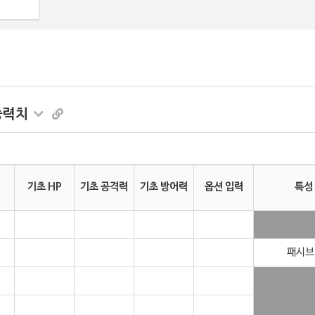
능력치
기초 HP
기초 공격력
기초 방어력
옵션 입력
특성
패시브