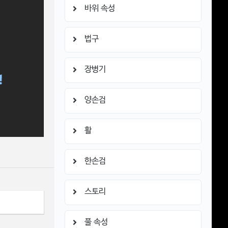
바위 속성
법구
장병기
양손검
활
한손검
스토리
풀 속성