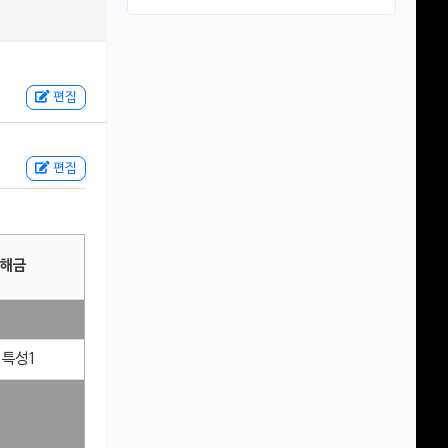
편집
편집
 해금
 특성1