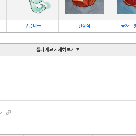
구름 비늘
만상석
금자수 
돌파 재료 자세히 보기 ▼