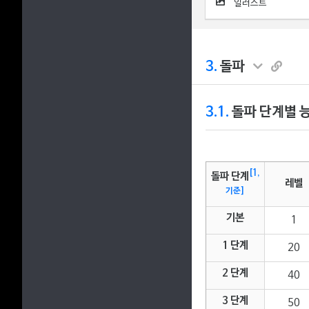
일러스트
3.
돌파
3.1.
돌파 단계별 
[1,
돌파 단계
레벨
기준]
기본
1
1 단계
20
2 단계
40
3 단계
50