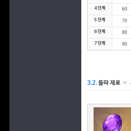
4 단계
60
5 단계
70
6 단계
80
7 단계
90
3.2.
돌파 재료