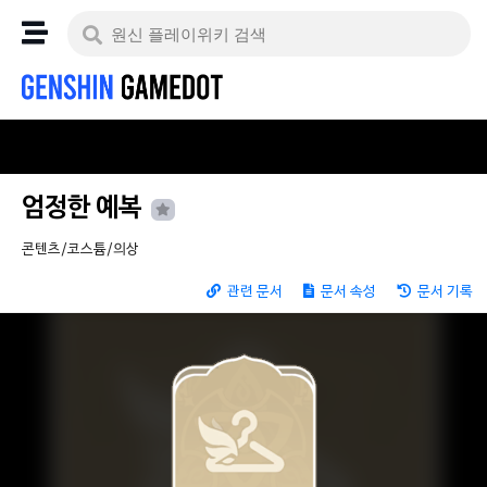
엄정한 예복
콘텐츠/코스튬/의상
관련 문서
문서 속성
문서 기록