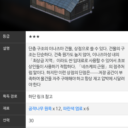
등급
★★★
설명
단층 구조의 이나즈마 건물, 상점으로 쓸 수 있다. 건물의 구
조는 단순하다. 건축 원가도 높지 않아, 이나즈마성 내의
「최상급 지역」이라도 싼 임대료로 사용할 수 있어서 초보
상인들이 사용하기 적합하다. 「네쓰케의 근원」의 점주처
럼 말이다. 하지만 이런 상점의 단점은——저장 공간이 부
족하여 물건을 자주 구매해야 하고 항상 재고 압박에 시달려
야 한다
획득 경로
하단 링크 참고
재료
공작나무 원목
x 12,
파란색 염료
x 6
선력
30