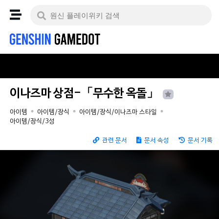
이나즈마 상점-「무수한 옥돌」
아이템
아이템/장식
아이템/장식/이나즈마 스타일
아이템/장식/3성
관련 문서
문서 속성
문서 기록