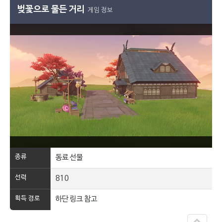
벚꽃으로 물든 거리
게임 정보
종류
동료 선물
선력
810
획득 경로
하단 링크 참고