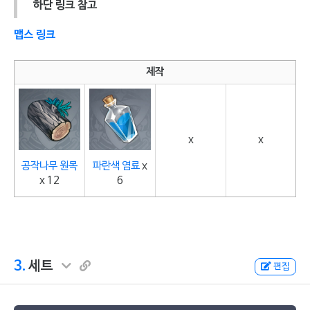
하단 링크 참고
맵스 링크
제작
x
x
공작나무 원목
파란색 염료
x
x 12
6
3.
세트
편집