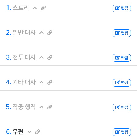
1.
스토리
편집
2.
일반 대사
편집
3.
전투 대사
편집
4.
기타 대사
편집
5.
작중 행적
편집
6.
우편
편집