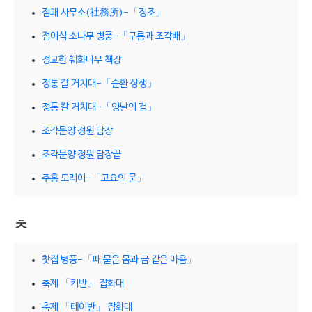
점괘 사무소(社務所)-「징조」
접이식 소나무 병풍-「구름과 조각배」
정교한 췌화나무 책장
정통 칼 거치대-「순환 상생」
정통 칼 거치대-「양날의 검」
조각문양 정원 담장
조각문양 정원 담장끝
주홍 도리이-「고요의 문」
ㅊ
찻집 병풍-「때 묻은 몸과 금 같은 마음」
축제 「키반」 잡화대
축제 「테이반」 잡화대