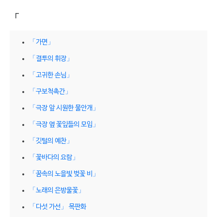
「
「가면」
「결투의 휘장」
「고귀한 손님」
「구보척촉간」
「극장 앞 시원한 물안개」
「극장 옆 꽃잎들의 모임」
「깃털의 예찬」
「꽃바다의 요람」
「꿈속의 노을빛 벚꽃 비」
「노래의 은방울꽃」
「다섯 가선」 목판화