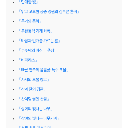
「만개한 빛」
「맑고 고요한 궁중 정원의 검푸른 흔적」
「목가와 풍차」
「무한동력 기계 화폭」
「바람과 번개를 가르는 혼」
「부뚜막의 마신」 존상
「비파랴스」
「빠른 연주의 음률꽃·특수 조율」
「사서의 보물 창고」
「산과 달의 경관」
「산처럼 쌓인 선물」
「상야의 빛나는 나무」
「상야의 빛나는 나뭇가지」