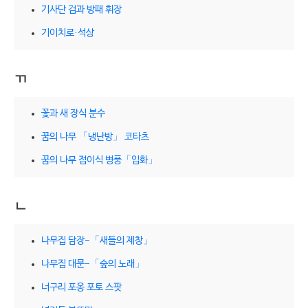
기사단 검과 방패 휘장
기이치로·석상
ㄲ
꽃과 새 장식 분수
꿈의 나무 「냉난방」 코타츠
꿈의 나무 접이식 병풍「입화」
ㄴ
나무집 담장-「새들의 제창」
나무집 대문-「숲의 노래」
너구리 포옹 포토 스팟