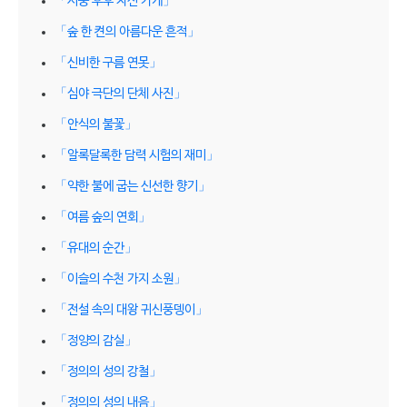
「서풍 후후 자선 가게」
「숲 한 켠의 아름다운 흔적」
「신비한 구름 연못」
「심야 극단의 단체 사진」
「안식의 불꽃」
「알록달록한 담력 시험의 재미」
「약한 불에 굽는 신선한 향기」
「여름 숲의 연회」
「유대의 순간」
「이슬의 수천 가지 소원」
「전설 속의 대왕 귀신풍뎅이」
「정양의 감실」
「정의의 성의 강철」
「정의의 성의 내음」