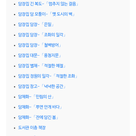
담장집 긴 복도-「멈추지 않는 걸음」
담장집 담 모퉁이-「옛 도시의 벽」
담장집 담장-「은밀」
담장집 담장-「조화의 일각」
담장집 담장-「철벽방어」
담장집 대문-「풍청지문」
담장집 별채-「적절한 예절」
담장집 정원의 일각-「적절한 조화」
담장집 창고-「넉넉한 공간」
담채화-「민림의 산」
담채화-「뿌연 안개 바다」
담채화-「잔에 담긴 봄」
도서관 이층 책장