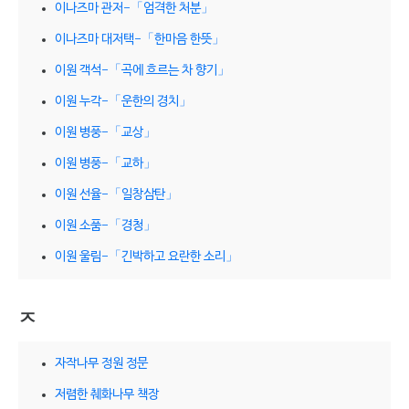
이나즈마 관저-「엄격한 처분」
이나즈마 대저택-「한마음 한뜻」
이원 객석-「곡에 흐르는 차 향기」
이원 누각-「운한의 경치」
이원 병풍-「교상」
이원 병풍-「교하」
이원 선율-「일창삼탄」
이원 소품-「경청」
이원 울림-「긴박하고 요란한 소리」
ㅈ
자작나무 정원 정문
저렴한 췌화나무 책장