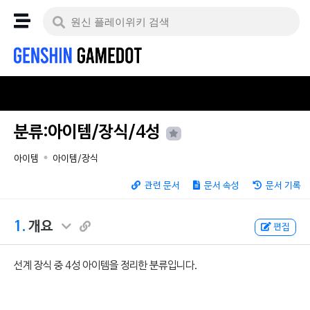
분류:아이템/장식/4성
아이템
아이템/장식
관련 문서
문서 속성
문서 기록
1.
개요
편집
선계 장식 중 4성 아이템을 정리한 분류입니다.