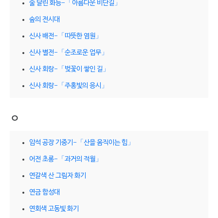
술 달린 화등-「아름다운 비단길」
숲의 전시대
신사 배전-「따뜻한 염원」
신사 별전-「순조로운 업무」
신사 회랑-「벚꽃이 쌓인 길」
신사 회랑-「주홍빛의 응시」
ㅇ
암석 공장 기중기-「산을 움직이는 힘」
어전 초롱-「과거의 적월」
연갈색 산 그림자 화기
연금 합성대
연회색 고동빛 화기