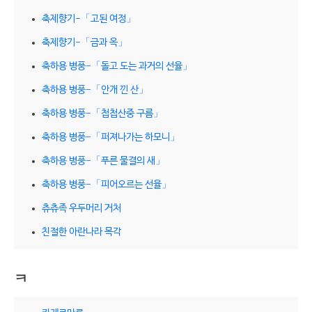
축제향기-「고된 여정」
축제향기-「금과 옥」
축하용 병풍-「돌고 도는 과거의 선율」
축하용 병풍-「안개 낀 산」
축하용 병풍-「첩첩산중 구름」
축하용 병풍-「퍼져나가는 하모니」
축하용 병풍-「푸른 물결의 새」
축하용 병풍-「피어오르는 선율」
츄츄족 우두머리 거처
친절한 아란나라 목각
ㅋ