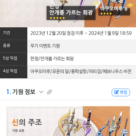
기간
2023년 12월 20일 점검 이후 ~ 2024년 1월 9일 18:59
종류
무기 이벤트 기원
5성 픽업
판정/안개를 가르는 회광
4성 픽업
아쿠오마루/모운의 달/용학살창/피리검/페보니우스 비전
1.
기원 정보
편집