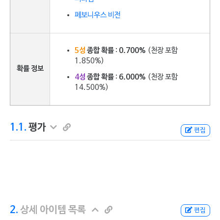
페보니우스 비전
5성
종합 확률
:
0.700%
(천장 포함
1.850%)
확률 정보
4성
종합 확률
:
6.000%
(천장 포함
14.500%)
1.1.
평가
편집
2.
상세 아이템 목록
편집