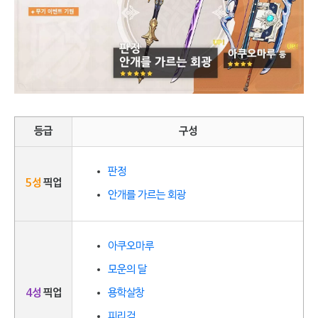
등급
구성
판정
5성
픽업
안개를 가르는 회광
아쿠오마루
모운의 달
4성
픽업
용학살창
피리검