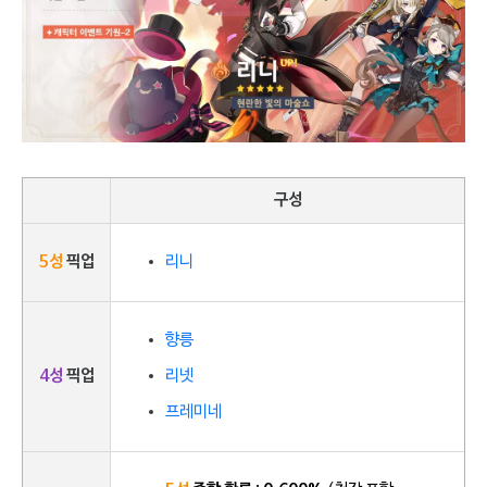
구성
5성
픽업
리니
향릉
4성
픽업
리넷
프레미네