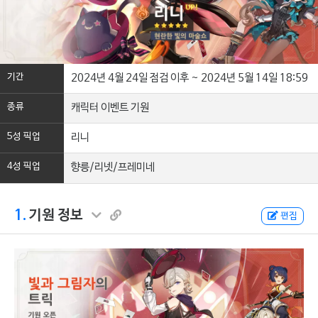
기간
2024년 4월 24일 점검 이후 ~ 2024년 5월 14일 18:59
종류
캐릭터 이벤트 기원
5성 픽업
리니
4성 픽업
향릉/리넷/프레미네
1.
기원 정보
편집