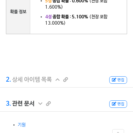
5성
종합 확률
:
0.600%
(천장 포함
1.600%)
확률 정보
4성
종합 확률
:
5.100%
(천장 포함
13.000%)
2.
상세 아이템 목록
편집
3.
관련 문서
편집
기원