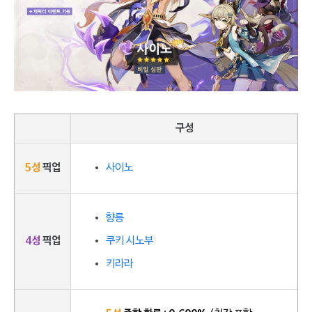
구성
5성
픽업
사이노
향릉
4성
픽업
쿠키 시노부
키라라