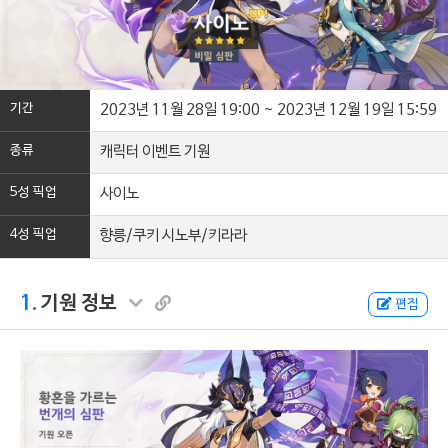
기간
2023년 11월 28일 19:00 ~ 2023년 12월 19일 15:59
종류
캐릭터 이벤트 기원
5성 픽업
사이노
4성 픽업
향릉/쿠키 시노부/키라라
1.
기원 정보
편집